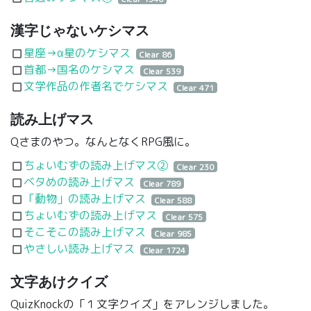
漢字じゃないケシマス
星座→α星のケシマス
crop_square
Clear 86
首都→国名のケシマス
crop_square
Clear 539
文学作品の作者名でケシマス
crop_square
Clear 471
読み上げマス
Qさまのやつ。なんとなくRPG風に。
ちょいむずの読み上げマス②
crop_square
Clear 230
ベタめの読み上げマス
crop_square
Clear 789
「動物」の読み上げマス
crop_square
Clear 588
ちょいむずの読み上げマス
crop_square
Clear 575
そこそこの読み上げマス
crop_square
Clear 985
やさしい読み上げマス
crop_square
Clear 1724
文字あけクイズ
QuizKnockの「１文字クイズ」をアレンジしました。