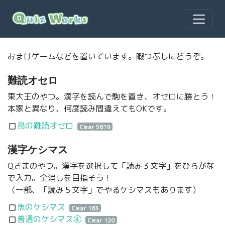
おまけゲームなどを置いています。暇つぶしにどうぞ。
難読オセロ
東大王のやつ。漢字を読んで駒を置き、オセロに勝とう！
本家と異なり、何度読み間違えてもOKです。
鳥の難読オセロ
crop_square
Clear 5819
漢字ケシマス
Qさまのやつ。漢字を選択して「読み３文字」をひらがな
で入力。全消しを目指そう！
（一部、「読み５文字」でやるケシマスもあります）
魚のケシマス
crop_square
Clear 163
普通のケシマス④
crop_square
Clear 120