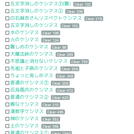
五文字消しのケシマス③(難)
crop_square
Clear 102
五文字消しのケシマス②
crop_square
Clear 206
白石麻衣さんリスペクトケシマス
crop_square
Clear 219
五文字消しのケシマス
crop_square
Clear 132
水のケシマス
crop_square
Clear 106
火のケシマス
crop_square
Clear 124
難しめのケシマス
crop_square
Clear 98
大魔法峠のケシマス
crop_square
Clear 263
不思議と消せないケシマス
crop_square
Clear 730
先祖と子孫のケシマス
crop_square
Clear 250
ちょっと易しめマス
crop_square
Clear 248
普通のケシマス③
crop_square
Clear 256
花烏風月のケシマス
crop_square
Clear 472
普通のケシマス②
crop_square
Clear 420
雑なケシマス
crop_square
Clear 215
漢数字ケシマス
crop_square
Clear 495
神のケシマス
crop_square
Clear 352
土のケシマス
crop_square
Clear 365
普通のケシマス①
crop_square
Clear 1340