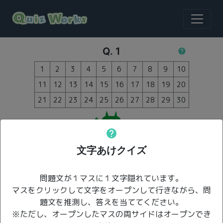
Q.
1
help
1
2
3
4
5
6
7
8
9
10
11
12
13
14
15
16
17
18
19
20
21
22
23
24
25
26
27
28
29
30
help
文字あけクイズ
HP
400
問題文が１マスに１文字隠れています。
マスをクリックして文字をオープンして行きながら、問
＼ボタンを押してスタート！／
題文を推測し、答えを当ててください。
※ただし、オープンしたマスの両サイドはオープンでき