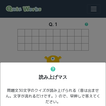
Q.
1
help
help
HP
500
読み上げマス
問題文30文字のクイズが読み上げられる（音は出ませ
＼ボタンを押してスタート！／
ん。文字が流れるだけです。）ので、早押しで答えてく
ださい。