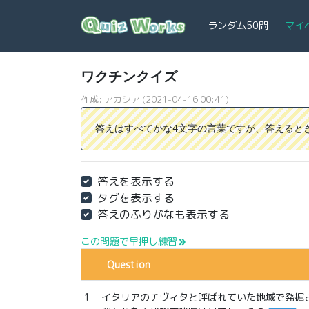
ランダム50問
マイ
ワクチンクイズ
作成: アカシア (2021-04-16 00:41)
答えはすべてかな4文字の言葉ですが、答えるときは
答えを表示する
タグを表示する
答えのふりがなも表示する
この問題で早押し練習
double_arrow
Question
1
イタリアのチヴィタと呼ばれていた地域で発掘さ