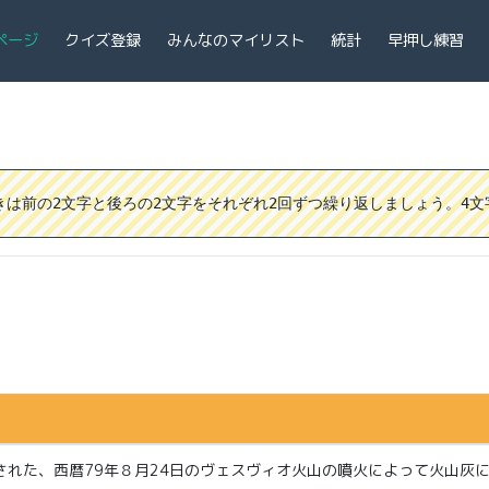
ページ
クイズ登録
みんなのマイリスト
統計
早押し練習
前の2文字と後ろの2文字をそれぞれ2回ずつ繰り返しましょう。4文字「A
れた、西暦79年８月24日のヴェスヴィオ火山の噴火によって火山灰