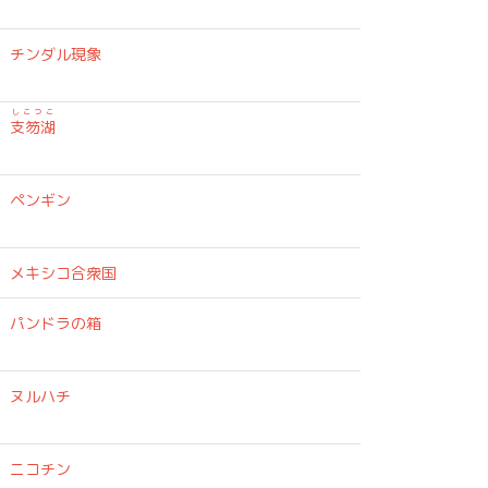
チンダル現象
しこつこ
支笏湖
ペンギン
メキシコ合衆国
パンドラの箱
ヌルハチ
ニコチン