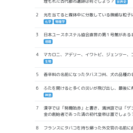
埋もれた古代都市遺跡は何でしょう？
世界史
2
光を当てると媒体中に分散している微細な粒子
化学
物理学
3
日本ユースホステル協会直営の第１号館がある
地理
4
マカロニ、アデリー、イワトビ、ジェンツー、
生物
5
香辛料の名前になったタバスコ州、犬の品種の
6
ふたを開けると多くの災いが飛び出し、最後に
神話
7
漢字では「努爾哈赤」と書き、満洲語では「ゲ
金の創始者であった清の初代皇帝は誰でしょう
8
フランスにタバコを持ち帰った外交官の名前に