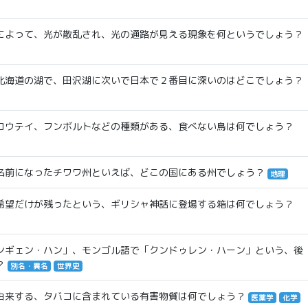
によって、光が散乱され、光の通路が見える現象を何というでしょう？
北海道の湖で、田沢湖に次いで日本で２番目に深いのはどこでしょう？
コウテイ、フンボルトなどの種類がある、食べない鳥は何でしょう？
名前になったチワワ州といえば、どこの国にある州でしょう？
地理
希望だけが残ったという、ギリシャ神話に登場する箱は何でしょう？
ンギェン・ハン」、モンゴル語で「クンドゥレン・ハーン」という、後
？
別名・異名
世界史
由来する、タバコに含まれている有害物質は何でしょう？
医薬学
化学