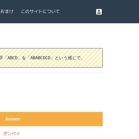
account_box
おまけ
このサイトについて
BCD」を「ABABCDCD」という感じで。
Answer
に
ポンペイ