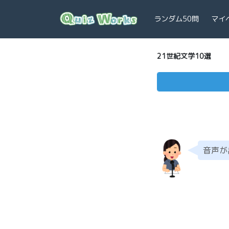
ランダム50問
マイ
21世紀文学10選
音声が