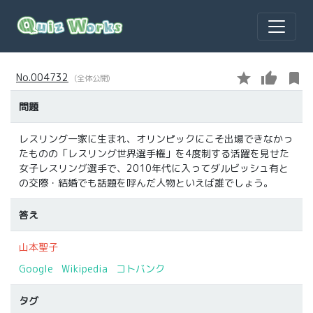
star
thumb_up
bookmark
No.004732
(全体公開)
問題
レスリング一家に生まれ、オリンピックにこそ出場できなかっ
たものの「レスリング世界選手権」を4度制する活躍を見せた
女子レスリング選手で、2010年代に入ってダルビッシュ有と
の交際・結婚でも話題を呼んだ人物といえば誰でしょう。
答え
山本聖子
Google
Wikipedia
コトバンク
タグ