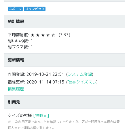
スポーツ
オリンピック
統計情報
平均難易度:
(3.33)
star
star
star
star_half
star_border
総いいね数: 1
総ブクマ数: 1
更新情報
作問登録:
2019-10-21 22:51
(
システム登録
)
最終更新:
2020-11-14 07:15
(
Rx＠クイズスレ
)
編集履歴
引用元
クイズの杜様
[掲載元]
※ 二次利用可能であることを確認しておりますが、万が一問題がある場合は管
理人までご連絡お願い致します。