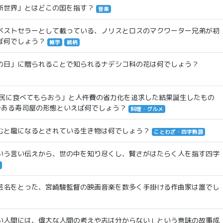
新世界」とはどこの国を指す？
音楽
ベストセラーとして載っている、ノリスとロスのマクワーター兄弟が初
ば何でしょう？
雑学
続柄
の日」に贈られることで知られるナデシコ科の花は何でしょう？
庶民に食べてもらおう」と人件費の省力化を追求した結果誕生したもの
である寿司屋の形態といえば何でしょう？
料理・グルメ
むと龍になるとされている生き物は何でしょう？
ことわざ・四字熟語
いう言い伝えから、世の中を知り尽くし、賢さがはたらく人を指す四字
芸名をとった、宮崎駿監督の映画音楽を数多く手掛ける作曲家は誰でし
い人間には、偉大な人間の考えや志は分からない」という意味の故事成