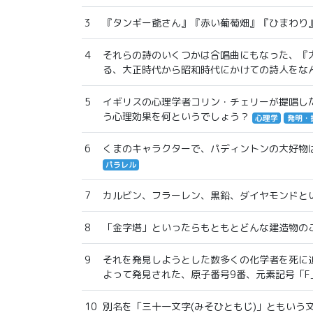
3
『タンギー爺さん』『赤い葡萄畑』『ひまわり
4
それらの詩のいくつかは合唱曲にもなった、『
る、大正時代から昭和時代にかけての詩人をな
5
イギリスの心理学者コリン・チェリーが提唱し
う心理効果を何というでしょう？
心理学
発明・
6
くまのキャラクターで、パディントンの大好物
パラレル
7
カルビン、フラーレン、黒鉛、ダイヤモンドと
8
「金字塔」といったらもともとどんな建造物の
9
それを発見しようとした数多くの化学者を死に追
よって発見された、原子番号9番、元素記号「F
10
別名を「三十一文字(みそひともじ)」ともいう