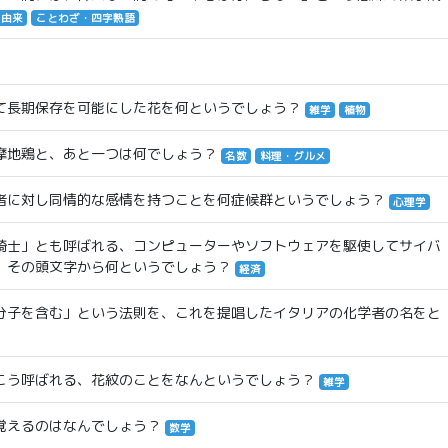
・由来
ことわざ・四字熟語
て長期保存を可能にした花を何というでしょう？
雑学
植物
摩地鶏と、あと一つは何でしょう？
名数
料理・グルメ
者に対し同情的な感情を持つことを何症候群というでしょう？
心理学
騎士」とも呼ばれる、コンピューターやソフトウェアを駆使してサイバ
、その頭文字から何というでしょう？
経済
分子を含む」という法則を、これを提唱したイタリアの化学者の名をと
こう呼ばれる、花紋のことをなんというでしょう？
雑学
覚えるのはなんでしょう？
数学