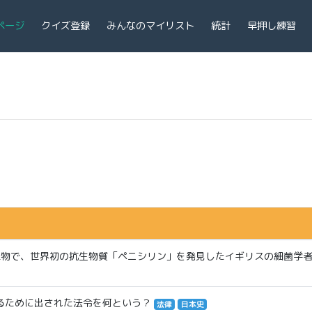
ページ
クイズ登録
みんなのマイリスト
統計
早押し練習
人物で、世界初の抗生物質「ペニシリン」を発見したイギリスの細菌学
るために出された法令を何という？
法律
日本史