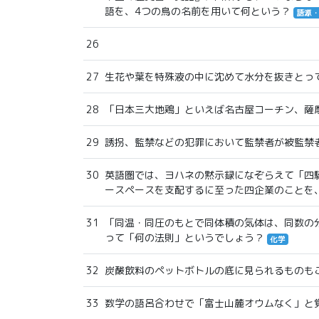
語を、4つの鳥の名前を用いて何という？
語源
26
27
生花や葉を特殊液の中に沈めて水分を抜きとっ
28
「日本三大地鶏」といえば名古屋コーチン、薩
29
誘拐、監禁などの犯罪において監禁者が被監禁
30
英語圏では、ヨハネの黙示録になぞらえて「四
ースペースを支配するに至った四企業のことを
31
「同温・同圧のもとで同体積の気体は、同数の
って「何の法則」というでしょう？
化学
32
炭酸飲料のペットボトルの底に見られるものも
33
数学の語呂合わせで「富士山麓オウムなく」と