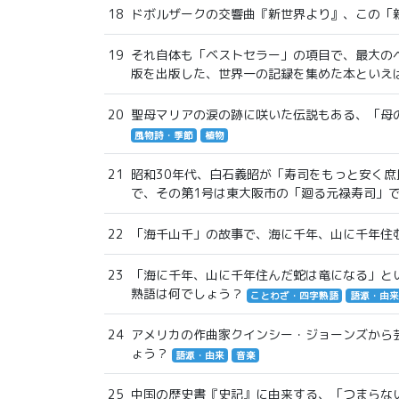
18
ドボルザークの交響曲『新世界より』、この「
19
それ自体も「ベストセラー」の項目で、最大の
版を出版した、世界一の記録を集めた本といえ
20
聖母マリアの涙の跡に咲いた伝説もある、「母
風物詩・季節
植物
21
昭和30年代、白石義昭が「寿司をもっと安く
で、その第1号は東大阪市の「廻る元禄寿司」
22
「海千山千」の故事で、海に千年、山に千年住
23
「海に千年、山に千年住んだ蛇は竜になる」と
熟語は何でしょう？
ことわざ・四字熟語
語源・由来
24
アメリカの作曲家クインシー・ジョーンズから
ょう？
語源・由来
音楽
25
中国の歴史書『史記』に由来する、「つまらな