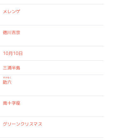
メレンゲ
徳川吉宗
10月10日
三浦半島
すけろく
助六
南十字座
グリーンクリスマス