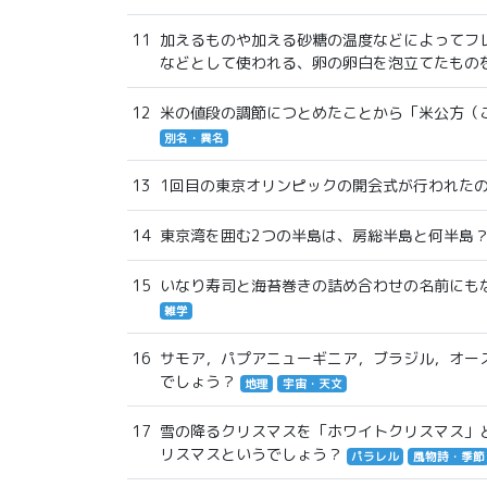
11
加えるものや加える砂糖の温度などによってフ
などとして使われる、卵の卵白を泡立てたもの
12
米の値段の調節につとめたことから「米公方（
別名・異名
13
1回目の東京オリンピックの開会式が行われたの
14
東京湾を囲む2つの半島は、房総半島と何半島
15
いなり寿司と海苔巻きの詰め合わせの名前にも
雑学
16
サモア，パプアニューギニア，ブラジル，オー
でしょう？
地理
宇宙・天文
17
雪の降るクリスマスを「ホワイトクリスマス」
リスマスというでしょう？
パラレル
風物詩・季節