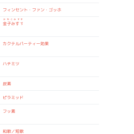
フィンセント・ファン・ゴッホ
かねこみすず
金子みすゞ
カクテルパーティー効果
ハチミツ
炭素
ピラミッド
に
フッ素
和歌／短歌