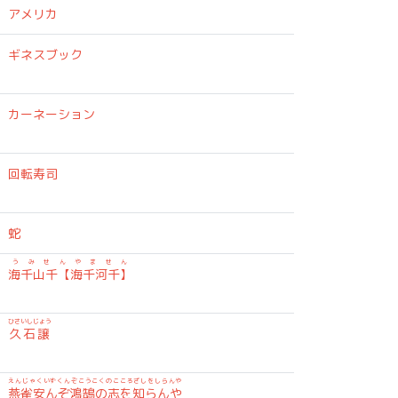
アメリカ
ギネスブック
カーネーション
回転寿司
蛇
うみせんやません
海千山千【海千河千】
ひさいしじょう
久石譲
えんじゃくいずくんぞこうこくのこころざしをしらんや
燕雀安んぞ鴻鵠の志を知らんや