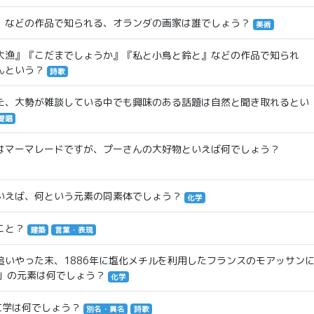
』などの作品で知られる、オランダの画家は誰でしょう？
美術
大漁』『こだまでしょうか』『私と小鳥と鈴と』などの作品で知られ
んという？
詩歌
た、大勢が雑談している中でも興味のある話題は自然と聞き取れるとい
提唱
はマーマレードですが、プーさんの大好物といえば何でしょう？
いえば、何という元素の同素体でしょう？
化学
こと？
建築
言葉・表現
いやった末、1886年に塩化メチルを利用したフランスのモアッサン
」の元素は何でしょう？
化学
文学は何でしょう？
別名・異名
詩歌