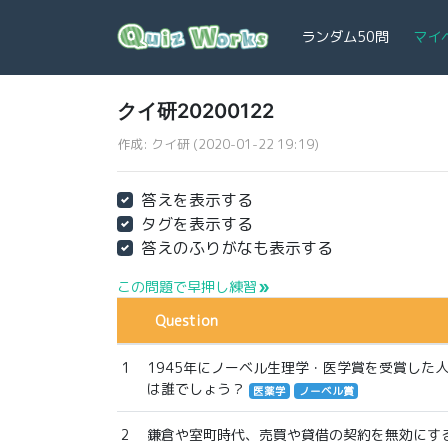
ランダム50問
マイ
クイ研20200122
作成: クイ研 (2020-01-22 19:19)
答えを表示する
タグを表示する
答えのふりがなも表示する
この問題で早押し練習
double_arrow
Question
1
1945年にノーベル生理学・医学賞を受賞した
は誰でしょう？
医薬学
ノーベル賞
2
鎌倉や室町時代、売買や貸借の契約を無効にす