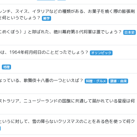
レンチ、スイス、イタリアなどの種類がある、お菓子を焼く際の膨張剤
を何というでしょう？
雑学
こめくぼう）」と呼ばれた、徳川幕府第８代将軍は誰でしょう？
日本史
は、1964年何月何日のことだったでしょう？
オリンピック
？
地理
なっている、歌舞伎十八番の一つといえば？
料理・グルメ
語源・由来
ストラリア，ニュージーランドの国旗に共通して描かれている星座は何
というに対して、雪の降らないクリスマスのことをある色を使って何ク