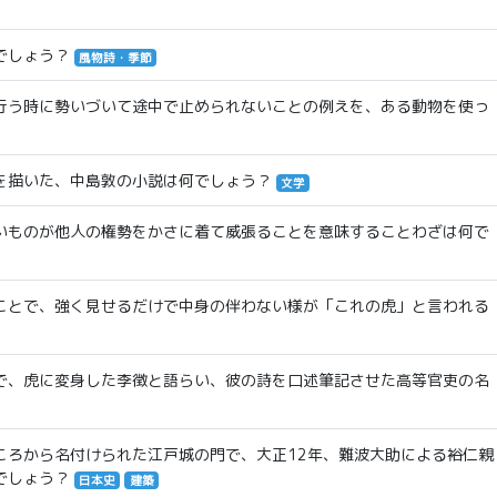
でしょう？
風物詩・季節
行う時に勢いづいて途中で止められないことの例えを、ある動物を使っ
を描いた、中島敦の小説は何でしょう？
文学
いものが他人の権勢をかさに着て威張ることを意味することわざは何で
ことで、強く見せるだけで中身の伴わない様が「これの虎」と言われる
で、虎に変身した李徴と語らい、彼の詩を口述筆記させた高等官吏の名
ころから名付けられた江戸城の門で、大正12年、難波大助による裕仁親
でしょう？
日本史
建築