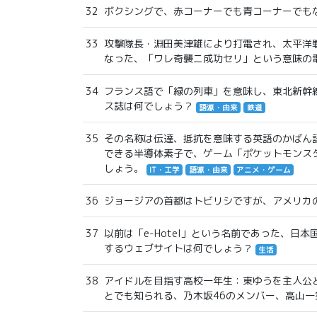
32
ボクシングで、赤コーナーでも青コーナーでも
33
攻撃隊長・淵田美津雄により打電され、太平洋
なった、「ワレ奇襲ニ成功セリ」という意味の
34
フランス語で「緑の列車」を意味し、東北新幹
ス誌は何でしょう？
語源・由来
鉄道
35
その名称は伝達、抵抗を意味する英語のかばん
できる半導体素子で、ゲーム「ポケットモンス
しょう。
IT・工学
語源・由来
アニメ・ゲーム
36
ジョージアの首都はトビリシですが、アメリカ
37
以前は「e-Hotel」という名前であった、日
するウェブサイトは何でしょう？
生活
38
アイドルを目指す高校一年生：東ゆうを主人公と
とでも知られる、乃木坂46のメンバー、高山一