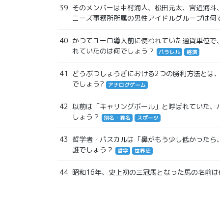
39
そのメンバーは中村海人、松田元太、宮近海斗
ニーズ事務所所属の男性アイドルグループは何
40
かつてユーロ導入前に使われていた通貨単位で
れていたのは何でしょう？
パラレル
経済
41
どうぶつしょうぎにおける2つの勝利方法とは
でしょう?
アナログゲーム
42
以前は「キャリングボール」と呼ばれていた、
しょう？
別名・異名
スポーツ
43
哲学者・パスカルは「鼻がもう少し低かったら
誰でしょう？
哲学
世界史
44
昭和16年、史上初の三冠馬となった馬の名前は