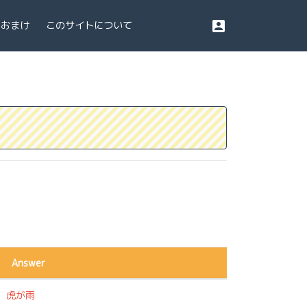
account_box
おまけ
このサイトについて
Answer
虎が雨