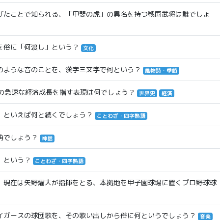
げたことで知られる、「甲斐の虎」の異名を持つ戦国武将は誰でしょ
を俗に「何渡し」という？
文化
のような音のことを、漢字三文字で何という？
風物詩・季節
ンドの急速な経済成長を指す表現は何でしょう？
世界史
経済
」といえば何と続くでしょう？
ことわざ・四字熟語
角でしょう？
神話
」という？
ことわざ・四字熟語
、現在は矢野燿大が指揮をとる、本拠地を甲子園球場に置くプロ野球球
イガースの球団歌を、その歌い出しから俗に何というでしょう？
音楽