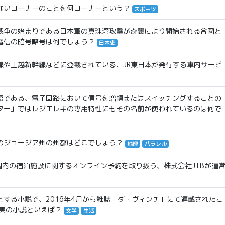
ないコーナーのことを何コーナーという？
スポーツ
戦争の始まりである日本軍の真珠湾攻撃が奇襲により開始される合図と
電信の暗号略号は何でしょう？
日本史
線や上越新幹線などに登載されている、JR東日本が発行する車内サービ
語である、電子回路において信号を増幅またはスイッチングすることの
ター」ではレジエレキの専用特性にもその名前が使われているのは何で
のジョージア州の州都はどこでしょう？
地理
パラレル
本国内の宿泊施設に関するオンライン予約を取り扱う、株式会社JTBが運
する小説で、2016年4月から雑誌「ダ・ヴィンチ」にて連載されたこ
実の小説といえば？
文学
生活