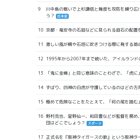
9
川中島の戦いで上杉謙信と幾度も攻防を繰り広
う？
日本史
10
京都・竜安寺の石庭などに見られる庭石の配置
11
激しい風が柵や石垣に吹きつける際に発する笛
12
1995年から2007年まで続いた、アイルラ
13
「鬼に金棒」と同じ意味のことわざで、「虎に
14
ずばり、四神の白虎が守護しているのはどの方
15
極めて危険なことをたとえて、「何の尾を踏む
16
野村克也、星野仙一、和田豊などが監督を務め
団はどこでしょう？
スポーツ
17
正式名を『阪神タイガースの歌』という阪神タ