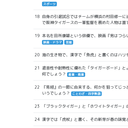
スポーツ
18
自身の引退試合ではチームが横浜の村田修一に逆
で阪神タイガースの一軍監督を務めた人物は誰
19
本名を田所康雄という俳優で、映画『男はつら
映画・ドラマ
芸能
20
海の生き物で、漢字で「魚虎」と書くのはハリ
21
遮音性や耐熱性に優れた「タイガーボード」と
何でしょう？
産業・商業
22
『易経』の一節に由来する、何かを狙ってじっ
いうでしょう？
ことわざ・四字熟語
23
「ブラックタイガー」と「ホワイトタイガー」
24
漢字では「虎杖」と書く、その新芽が春の味覚