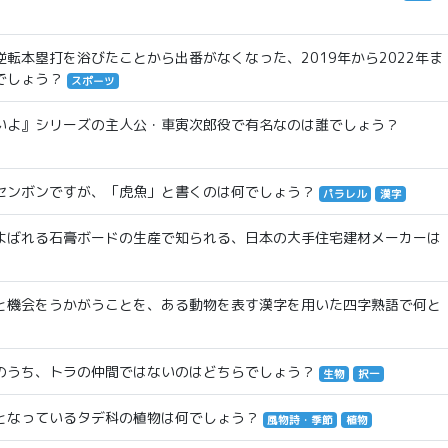
転本塁打を浴びたことから出番がなくなった、2019年から2022年ま
でしょう？
スポーツ
いよ』シリーズの主人公・車寅次郎役で有名なのは誰でしょう？
センボンですが、「虎魚」と書くのは何でしょう？
パラレル
漢字
よばれる石膏ボードの生産で知られる、日本の大手住宅建材メーカーは
と機会をうかがうことを、ある動物を表す漢字を用いた四字熟語で何と
のうち、トラの仲間ではないのはどちらでしょう？
生物
択一
となっているタデ科の植物は何でしょう？
風物詩・季節
植物