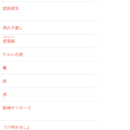
武田信玄
虎の子渡し
もがりぶえ
虎落笛
ケルトの虎
翼
西
虎
阪神タイガース
『六甲おろし』