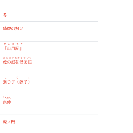
冬
騎虎の勢い
さんげつき
『山月記』
とらのいをかるきつね
虎の威を借る狐
はりこ
張り子（張子）
えんさん
袁傪
虎ノ門