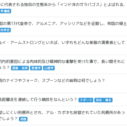
どに代表される独自の生態系から「インド洋のガラパゴス」とよばれる
世界遺産
帝国の第13代皇帝で、アルメニア、アッシリアなどを征服し、帝国の領土
世界史
ルイ・アームストロングといえば、いずれもどんな楽器の演奏者として
的内的要因による肉体的及び精神的な衝撃を受けた事で、長い間それに
ょう？
語源・由来
医薬学
心理学
用のナイフやフォーク、スプーンなどの総称は何でしょう？
長距離走を連続して行う競技をなんという？
スポーツ
別名・異名
獄しにくい刑務所とされ、アル・カポネも投獄されていた刑務所があっ
でしょう？
地理