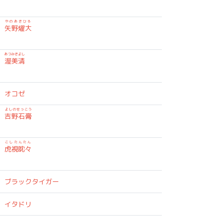
やのあきひろ
矢野燿大
あつみきよし
渥美清
オコゼ
よしのせっこう
吉野石膏
こしたんたん
虎視眈々
ブラックタイガー
イタドリ