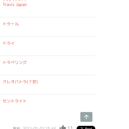
トラビスジャパン
Travis Japan
トラール
トライ
トラベリング
クレオパトラ(７世)
セントライト
arrow_upward
thumb_up
11
更新: 2022-01-02 23:44