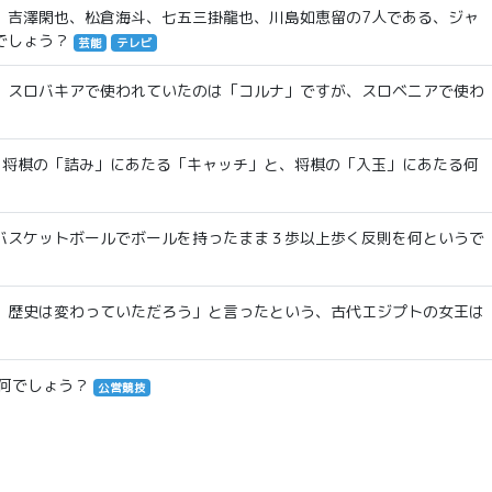
、吉澤閑也、松倉海斗、七五三掛龍也、川島如恵留の7人である、ジャ
でしょう？
芸能
テレビ
、スロバキアで使われていたのは「コルナ」ですが、スロベニアで使わ
、将棋の「詰み」にあたる「キャッチ」と、将棋の「入玉」にあたる何
バスケットボールでボールを持ったまま３歩以上歩く反則を何というで
、歴史は変わっていただろう」と言ったという、古代エジプトの女王は
何でしょう？
公営競技