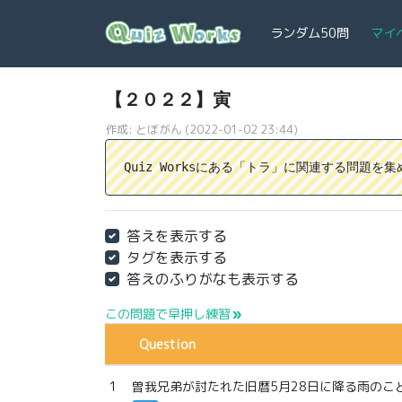
ランダム50問
マイ
【２０２２】寅
作成: とぼがん (2022-01-02 23:44)
Quiz Worksにある「トラ」に関連する問題を
答えを表示する
タグを表示する
答えのふりがなも表示する
この問題で早押し練習
double_arrow
Question
1
曽我兄弟が討たれた旧暦5月28日に降る雨のこ