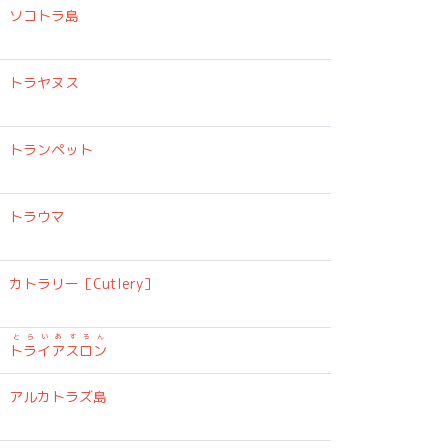
、
ソコトラ島
トラヤヌス
トランペット
トラウマ
カトラリー［Cutlery］
とらいあすろん
トライアスロン
アルカトラズ島