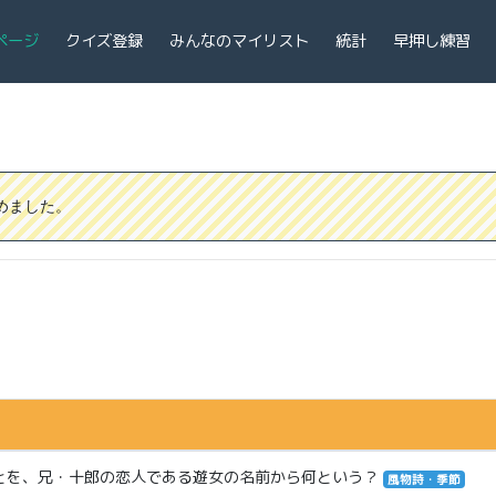
ページ
クイズ登録
みんなのマイリスト
統計
早押し練習
集めました。
とを、兄・十郎の恋人である遊女の名前から何という？
風物詩・季節