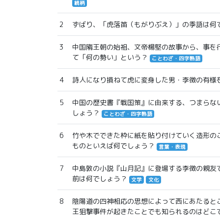
続柄
2
ずばり、「虎落笛（もがりぶえ）」の季語は何
3
中国隋王朝の始祖、文帝楊堅の故事から、事を
て「何の勢い」という？
ことわざ・四字熟語
4
詩人になり損ねて虎に変身した男・李徴の有様
5
中国の歴史書『戦国策』に由来する、つまらな
しょう？
ことわざ・四字熟語
6
竹や木でできた枠に紙を貼り付けていく造形の
ものといえば何でしょう？
言葉・表現
7
中島敦の小説『山月記』に登場する李徴の親友
前は何でしょう？
文学
文化
8
陰陽道の四神相応の思想によって西にあたると
王狙撃事件が起きたことでも知られるのはどこ