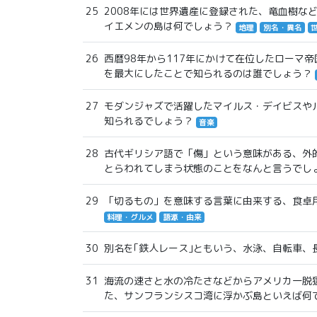
25
2008年には世界遺産に登録された、竜血樹な
イエメンの島は何でしょう？
地理
別名・異名
26
西暦98年から117年にかけて在位したローマ
を最大にしたことで知られるのは誰でしょう？
27
モダンジャズで活躍したマイルス・デイビスや
知られるでしょう？
音楽
28
古代ギリシア語で「傷」という意味がある、外
とらわれてしまう状態のことをなんと言うでし
29
「切るもの」を意味する言葉に由来する、食卓
料理・グルメ
語源・由来
30
別名を｢鉄人レース｣ともいう、水泳、自転車、
31
海流の速さと水の冷たさなどからアメリカ一脱
た、サンフランシスコ湾に浮かぶ島といえば何