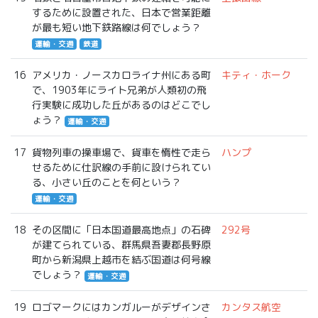
するために設置された、日本で営業距離
が最も短い地下鉄路線は何でしょう？
運輸・交通
鉄道
16
アメリカ・ノースカロライナ州にある町
キティ・ホーク
で、1903年にライト兄弟が人類初の飛
行実験に成功した丘があるのはどこでし
ょう？
運輸・交通
17
貨物列車の操車場で、貨車を惰性で走ら
ハンプ
せるために仕訳線の手前に設けられてい
る、小さい丘のことを何という？
運輸・交通
18
その区間に「日本国道最高地点」の石碑
292号
が建てられている、群馬県吾妻郡長野原
町から新潟県上越市を結ぶ国道は何号線
でしょう？
運輸・交通
19
ロゴマークにはカンガルーがデザインさ
カンタス航空