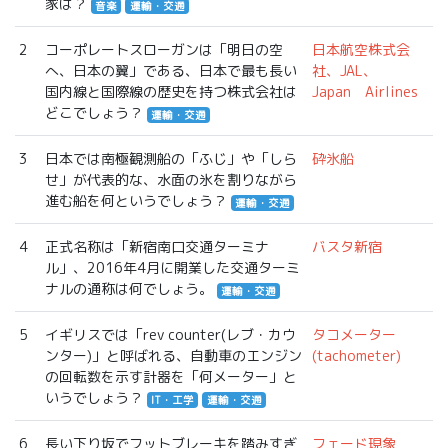
家は？
音楽
運輸・交通
2
コーポレートスローガンは「明日の空
日本航空株式会
へ、日本の翼」である、日本で最も長い
社、JAL、
国内線と国際線の歴史を持つ株式会社は
Japan Airlines
どこでしょう？
運輸・交通
3
日本では南極観測船の「ふじ」や「しら
砕氷船
せ」が代表的な、水面の氷を割りながら
進む船を何というでしょう？
運輸・交通
4
正式名称は「新宿南口交通ターミナ
バスタ新宿
ル」、2016年4月に開業した交通ターミ
ナルの通称は何でしょう。
運輸・交通
5
イギリスでは「rev counter(レブ・カウ
タコメーター
ンター)」と呼ばれる、自動車のエンジン
(tachometer)
の回転数を示す計器を「何メーター」と
いうでしょう？
IT・工学
運輸・交通
6
長い下り坂でフットブレーキを踏みすぎ
フェード現象