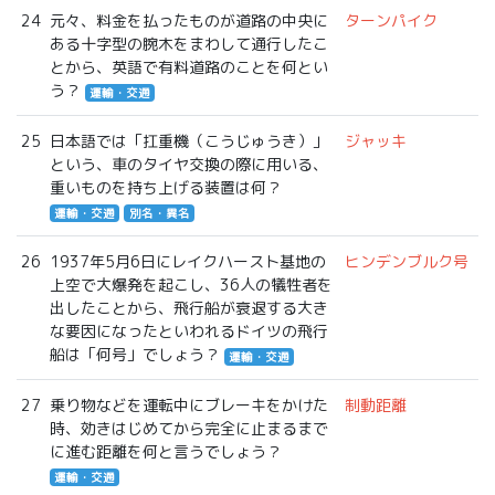
24
元々、料金を払ったものが道路の中央に
ターンパイク
ある十字型の腕木をまわして通行したこ
とから、英語で有料道路のことを何とい
う？
運輸・交通
25
日本語では「扛重機（こうじゅうき）」
ジャッキ
という、車のタイヤ交換の際に用いる、
重いものを持ち上げる装置は何？
運輸・交通
別名・異名
26
1937年5月6日にレイクハースト基地の
ヒンデンブルク号
上空で大爆発を起こし、36人の犠牲者を
出したことから、飛行船が衰退する大き
な要因になったといわれるドイツの飛行
船は「何号」でしょう？
運輸・交通
27
乗り物などを運転中にブレーキをかけた
制動距離
時、効きはじめてから完全に止まるまで
に進む距離を何と言うでしょう？
運輸・交通