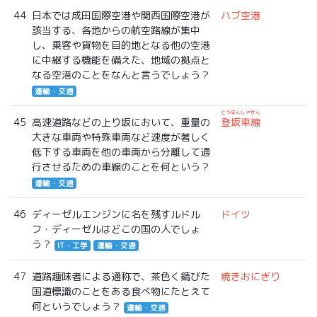
44
日本では成田国際空港や関西国際空港が
ハブ空港
該当する、各地からの航空路線が集中
し、乗客や貨物を目的地となる他の空港
に中継する機能を備えた、地域の拠点と
なる空港のことをなんと言うでしょう？
運輸・交通
とうはんしゃせん
45
高速道路などの上り坂において、重量の
登坂車線
大きな車両や特殊車両など速度が著しく
低下する車両を他の車両から分離して通
行させるための車線のことを何という？
運輸・交通
46
ディーゼルエンジンに名を残すルドル
ドイツ
フ・ディーゼルはどこの国の人でしょ
う？
IT・工学
運輸・交通
47
道路趣味者による通称で、茶色く錆びた
焼きおにぎり
国道標識のことをある食べ物にたとえて
何というでしょう？
運輸・交通