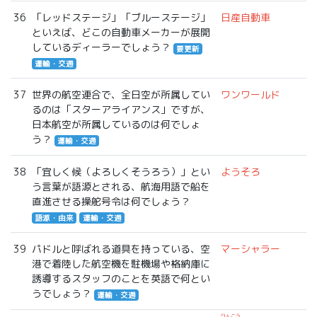
36
「レッドステージ」「ブルーステージ」
日産自動車
といえば、どこの自動車メーカーが展開
しているディーラーでしょう？
要更新
運輸・交通
37
世界の航空連合で、全日空が所属してい
ワンワールド
るのは「スターアライアンス」ですが、
日本航空が所属しているのは何でしょ
う？
運輸・交通
38
「宜しく候（よろしくそうろう）」とい
ようそろ
う言葉が語源とされる、航海用語で船を
直進させる操舵号令は何でしょう？
語源・由来
運輸・交通
39
パドルと呼ばれる道具を持っている、空
マーシャラー
港で着陸した航空機を駐機場や格納庫に
誘導するスタッフのことを英語で何とい
うでしょう？
運輸・交通
りんこう