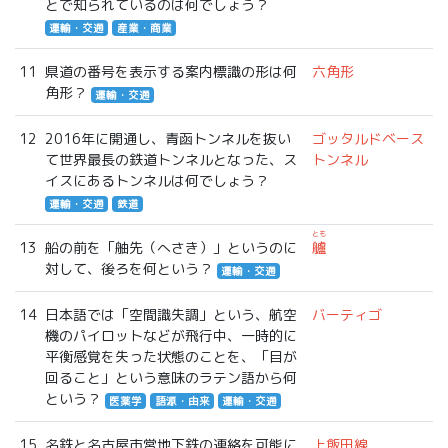
とで知られているのは何でしょう？
運輸・交通
産業・商業
11
県道の番号を表示する案内標識の形は何
六角形
角形？
運輸・交通
12
2016年に開通し、青函トンネルを抜い
ゴッタルドベース
て世界最長の鉄道トンネルとなった、ス
トンネル
イスにあるトンネルは何でしょう？
運輸・交通
鉄道
とも
13
船の前を「舳先（へさき）」というのに
艫
対して、後ろを何という？
運輸・交通
14
日本語では「空間識失調」という、航空
バーティゴ
機のパイロットなどが飛行中、一時的に
平衡感覚を失った状態のことを、「目が
回ること」という意味のラテン語から何
という？
医薬学
語源・由来
運輸・交通
15
名鉄と名古屋市営地下鉄の連絡を可能に
上飯田線