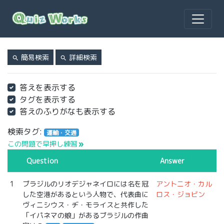
簡易検索
詳細検索
search
search
答えを表示する
タグを表示する
答えのふりがなも表示する
検索タグ:
運輸・交通
この問題で早押し練習
double_arrow
Question
Answer
1
ブラジルのリオデジャネイロには名を冠
アントニオ・カル
した空港があるという人物で、代表曲に
ロス・ジョビン
ヴィニシウス・ヂ・モライスと共作した
「イパネマの娘」があるブラジルの作曲