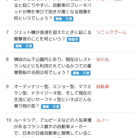
ると起こりやすい、自動車のブレーキパ
ッドが熱を帯びて効きが悪くなる現象を
何というでしょう？
運輸・交通
7
ジェット機が音速を超えたときに起こる
ソニックブーム
衝撃音のことを何という？
物理学
運輸・交通
8
横浜の山下公園内にあり、現在はレスト
氷川丸
ランなどにも利用されているかつての豪
華客船の名前は何でしょう？
運輸・交通
9
オーディナリー型、ミショー型、マクミ
自転車
ラン型、ドライジーネ型、そして現在の
主流に近いセーフティ型といえばどんな
乗り物の型？
運輸・交通
10
ルーテシア、アルピーヌなどの人気車種
ルノー
があるフランス最大の自動車メーカー
で、日本の日産自動車と提携しているこ