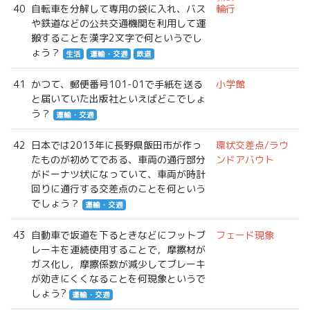
40
自転車を分解して専用の袋に入れ、バス
輪行
や鉄道などの公共交通機関を利用して運
搬することを漢字2文字で何というでし
ょう？
生活
運輸・交通
鉄道
41
かつて、郵便番号101-01で手紙を送る
小学館
と届いていた出版社といえばどこでしょ
う？
運輸・交通
42
日本では2013年に長野県飯田市が作っ
環状交差点/ラウ
たものが初めてである、車両の通行部分
ンドアバウト
がドーナツ状になっていて、車両が時計
回りに通行する交差点のことを何という
でしょう？
運輸・交通
43
自動車で坂道を下るときなどにフットブ
フェード現象
レーキを連続使用することで，摩擦材が
ガス化し，摩擦係数が減少してブレーキ
が効きにくくなることを何現象というで
しょう?
運輸・交通