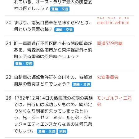
れている、オーストラリア最大の航空会
社は何でしょう？
運輸・交通
エレクトリック・ビークル
20
ずばり、電気自動車を意味するEVとは、
electric vehicle
何という言葉の略？
運輸・交通
21
唯一車両通行不可区間である階段国道が
国道339号線
ある、青森県弘前市から東津軽郡外ヶ浜
町に至る国道は何号線でしょう？
運輸・交通
22
自動車の運転免許証を交付する、各都道
公安委員会
府県の機関はどこでしょう？
運輸・交通
23
1782年12月14日の熱気球の初期の実験
モンゴルフィエ兄
では、飛行には成功したものの、綱が足
弟
りなくなり制御を失ってしまったとい
う、兄・ジョゼフ＝ミシェルと弟・ジャ
ック＝エティエンヌからなるのは何兄弟
でしょう。
運輸・交通
続柄