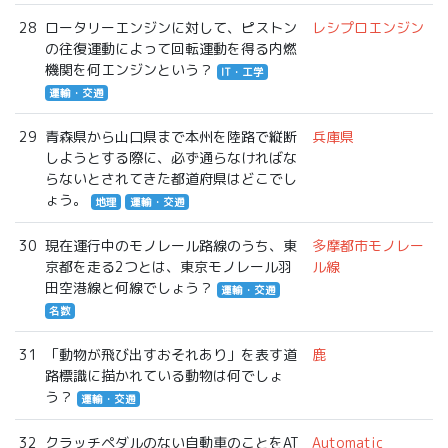
28
ロータリーエンジンに対して、ピストン
レシプロエンジン
の往復運動によって回転運動を得る内燃
機関を何エンジンという？
IT・工学
運輸・交通
29
青森県から山口県まで本州を陸路で縦断
兵庫県
しようとする際に、必ず通らなければな
らないとされてきた都道府県はどこでし
ょう。
地理
運輸・交通
30
現在運行中のモノレール路線のうち、東
多摩都市モノレー
京都を走る2つとは、東京モノレール羽
ル線
田空港線と何線でしょう？
運輸・交通
名数
31
「動物が飛び出すおそれあり」を表す道
鹿
路標識に描かれている動物は何でしょ
う？
運輸・交通
32
クラッチペダルのない自動車のことをAT
Automatic