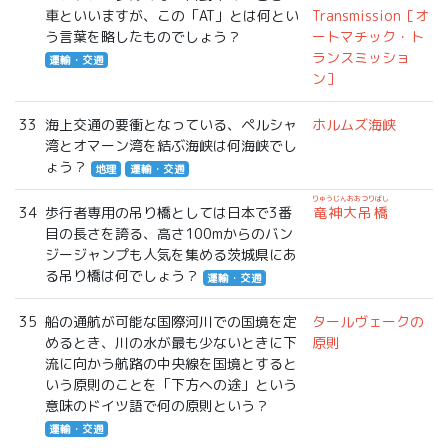
車といいますが、この「AT」とは何とい
Transmission［オ
う言葉を略したものでしょう？
ートマチック・ト
ランスミッショ
運輸・交通
ン］
33
海上交通の要衝となっている、ペルシャ
ホルムズ海峡
湾とオマーン湾を結ぶ海峡は何海峡でし
ょう？
地理
運輸・交通
りゅうじんおおつりばし
34
歩行者専用の吊り橋としては日本で3番
竜神大吊橋
目の長さを誇る、高さ100mからのバン
ジージャンプも人気を集める茨城県にあ
る吊り橋は何でしょう？
運輸・交通
35
船の通航が可能な国際河川での国境を定
タールヴェークの
めるとき、川の水が最も少ないときに下
原則
流に向かう航路の中央線を国境とすると
いう原則のことを「下方への途」という
意味のドイツ語で何の原則という？
運輸・交通