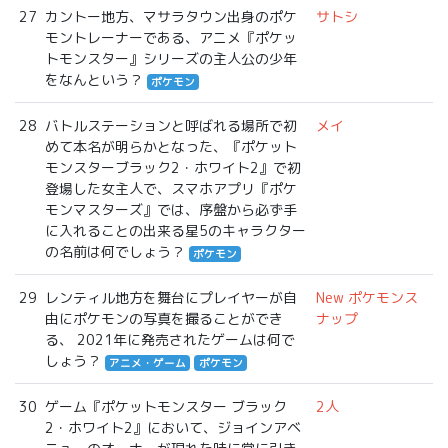
27
カントー地方、マサラタウン出身のポケ
サトシ
モントレーナーである、アニメ『ポケッ
トモンスター』シリーズの主人公の少年
をなんという？
ポケモン
28
バトルステーションと呼ばれる場所で初
メイ
めて本名が明らかとなった、『ポケット
モンスターブラック2・ホワイト2』で初
登場した女主人で、スマホアプリ『ポケ
モンマスターズ』では、序盤から必ず手
に入れることの出来る星5のキャラクター
の名前は何でしょう？
ポケモン
29
レンティル地方を舞台にプレイヤーが自
New ポケモンス
由にポケモンの写真を撮ることができ
ナップ
る、 2021年に発売されたゲームは何で
しょう？
アニメ・ゲーム
ポケモン
30
ゲーム『ポケットモンスター ブラック
2人
2・ホワイト2』において、ジョインアベ