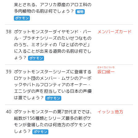
来とされる、アフリカ原産のアロエ科の
多肉植物の名前は何でしょう？
植物
ポケモン
38
ポケットモンスターダイヤモンド・パー
メンバーズカード
ル・プラチナシリーズのたいせつなもの
のうち、ミオシティの「はとばのやど」
に入ることが出来る道具の名前は何でし
ょう？
ポケモン
さかぐちこういち
39
ポケットモンスターシリーズに登場する
坂口候一
ロケット団のメンバー・ムサシのアーボ
ックやバトルフロンティアのオーナー・
エニシダの声を担当している日本の声優
は誰でしょう？
ポケモン
40
ポケットモンスターの第7世代まででは、
イッシュ地方
総数が156種類とシリーズ最多の新ポケ
モンが登場したのは何地方のポケモンで
しょう？
ポケモン