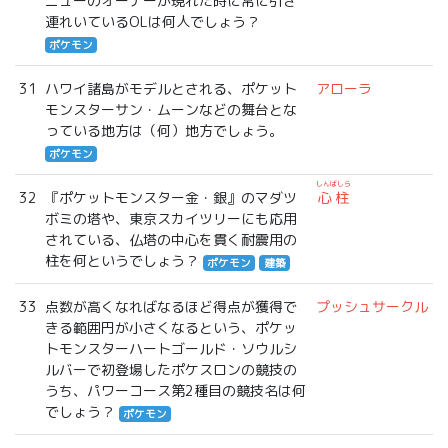
ニューのオーナーが現れた時に常に引き
連れいているOLは何人でしょう？
ポケモン
31
ハワイ諸島がモデルとされる、ポケット
アローラ
モンスターサン・ムーンなどの舞台とな
っている地方は（何）地方でしょう。
ポケモン
しんばしら
32
『ポケットモンスター金・銀』のマダツ
心柱
ボミの塔や、東京スカイツリーにも応用
されている、仏塔の中心を貫く耐震用の
柱を何というでしょう？
ポケモン
建築
33
点数が高くなればなるほど得点が獲得で
プッシュサークル
きる範囲円が小さくなるという、ポケッ
トモンスターハートゴールド・ソウルシ
ルバーで初登場したポケスロンの競技の
うち、パワーコース第2種目の競技名は何
でしょう？
ポケモン