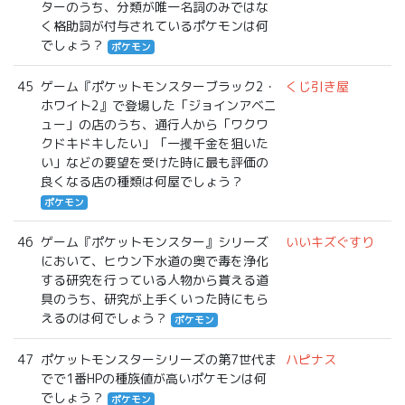
ターのうち、分類が唯一名詞のみではな
く格助詞が付与されているポケモンは何
でしょう？
ポケモン
45
ゲーム『ポケットモンスターブラック2・
くじ引き屋
ホワイト2』で登場した「ジョインアベニ
ュー」の店のうち、通行人から「ワクワ
クドキドキしたい」「一攫千金を狙いた
い」などの要望を受けた時に最も評価の
良くなる店の種類は何屋でしょう？
ポケモン
46
ゲーム『ポケットモンスター』シリーズ
いいキズぐすり
において、ヒウン下水道の奥で毒を浄化
する研究を行っている人物から貰える道
具のうち、研究が上手くいった時にもら
えるのは何でしょう？
ポケモン
47
ポケットモンスターシリーズの第7世代ま
ハピナス
でで1番HPの種族値が高いポケモンは何
でしょう？
ポケモン