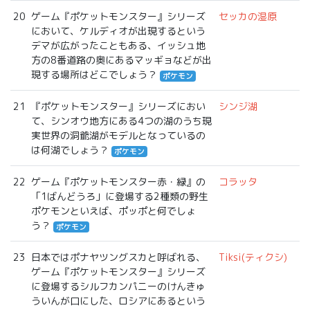
20
ゲーム『ポケットモンスター』シリーズ
セッカの湿原
において、ケルディオが出現するという
デマが広がったこともある、イッシュ地
方の8番道路の奥にあるマッギョなどが出
現する場所はどこでしょう？
ポケモン
21
『ポケットモンスター』シリーズにおい
シンジ湖
て、シンオウ地方にある4つの湖のうち現
実世界の洞爺湖がモデルとなっているの
は何湖でしょう？
ポケモン
22
ゲーム『ポケットモンスター赤・緑』の
コラッタ
「1ばんどうろ」に登場する2種類の野生
ポケモンといえば、ポッポと何でしょ
う？
ポケモン
23
日本ではポナヤツングスカと呼ばれる、
Tiksi(ティクシ)
ゲーム『ポケットモンスター』シリーズ
に登場するシルフカンパニーのけんきゅ
ういんが口にした、ロシアにあるという