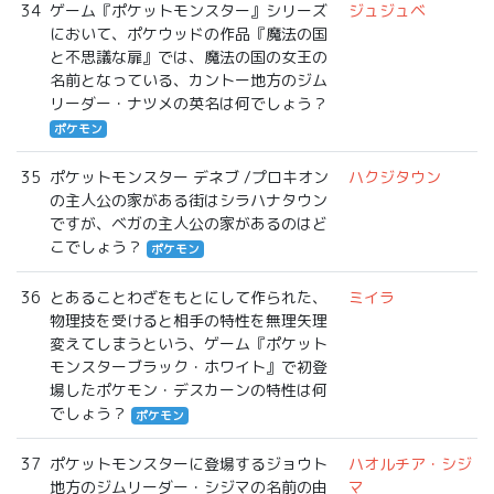
34
ゲーム『ポケットモンスター』シリーズ
ジュジュベ
において、ポケウッドの作品『魔法の国
と不思議な扉』では、魔法の国の女王の
名前となっている、カントー地方のジム
リーダー・ナツメの英名は何でしょう？
ポケモン
35
ポケットモンスター デネブ /プロキオン
ハクジタウン
の主人公の家がある街はシラハナタウン
ですが、ベガの主人公の家があるのはど
こでしょう？
ポケモン
36
とあることわざをもとにして作られた、
ミイラ
物理技を受けると相手の特性を無理矢理
変えてしまうという、ゲーム『ポケット
モンスターブラック・ホワイト』で初登
場したポケモン・デスカーンの特性は何
でしょう？
ポケモン
37
ポケットモンスターに登場するジョウト
ハオルチア・シジ
地方のジムリーダー・シジマの名前の由
マ