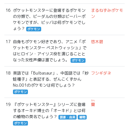
16
ポケットモンスターに登場するポケモン
まるねずみポケモ
の分類で、ビーダルの分類はビーバーポ
ン
ケモンですが、ビッパは何ポケモンでし
ょう？
ポケモン
17
自身もポケモン好きであり、アニメ「ポ
悠木碧
ケットモンスター ベストウィッシュ」で
はヒロイン・アイリス役を演じることと
なった女性声優は誰でしょう。
ポケモン
18
英語では「Bulbasaur」、中国語では「妙
フシギダネ
蛙種子」と表記する、ぜんこくずかん
No.001のポケモンは何でしょう？
ポケモン
らん
19
『ポケットモンスター』シリーズに登場
蘭
するオーキド博士の「オーキド」とは何
の植物の英名でしょう？
語源・由来
植物
ポケモン