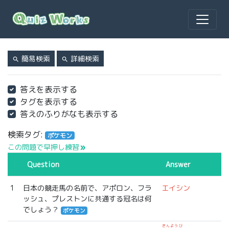
簡易検索
詳細検索
search
search
答えを表示する
タグを表示する
答えのふりがなも表示する
検索タグ:
ポケモン
この問題で早押し練習
double_arrow
Question
Answer
1
日本の競走馬の名前で、アポロン、フラ
エイシン
ッシュ、プレストンに共通する冠名は何
でしょう？
ポケモン
きんようび