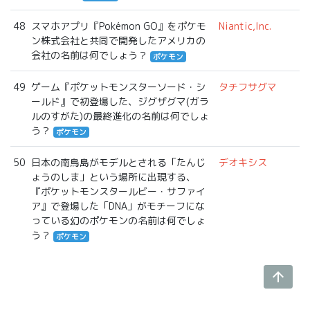
48
スマホアプリ『Pokémon GO』をポケモ
Niantic,Inc.
ン株式会社と共同で開発したアメリカの
会社の名前は何でしょう？
ポケモン
49
ゲーム『ポケットモンスターソード・シ
タチフサグマ
ールド』で初登場した、ジグザグマ(ガラ
ルのすがた)の最終進化の名前は何でしょ
う？
ポケモン
50
日本の南鳥島がモデルとされる「たんじ
デオキシス
ょうのしま」という場所に出現する、
『ポケットモンスタールビー・サファイ
ア』で登場した「DNA」がモチーフにな
っている幻のポケモンの名前は何でしょ
う？
ポケモン
arrow_upward