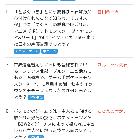
6
「とよぐっち」という愛称は三石琴乃か
豊口めぐみ
ら付けられたことで知られ、『おはス
タ』では「めぐぅ」の愛称で呼ばれた、
アニメ『ポケットモンスター ダイヤモン
ド&パール』のヒロイン・ヒカリ役を演じ
た日本の声優は誰でしょう？
アニメ・ゲーム
ポケモン
7
世界遺産暫定リストにも登録されてい
カルナック列石
る、フランス北部・ブルターニュ地方に
ある巨石遺構で、ゲーム『ポケットモン
スターX・Y』に登場する街・セキタイタ
ウンのモチーフになったのは何列石でし
ょう？
ポケモン
8
ポケモンのゲームで唯一主人公に向けて
こごえるせかい
放たれた致死の技で、ポケットモンスタ
ーB2W2でゲーチスによって操られたキュ
レムが主人公に放った技の名前は何でし
ょう？
ポケモン