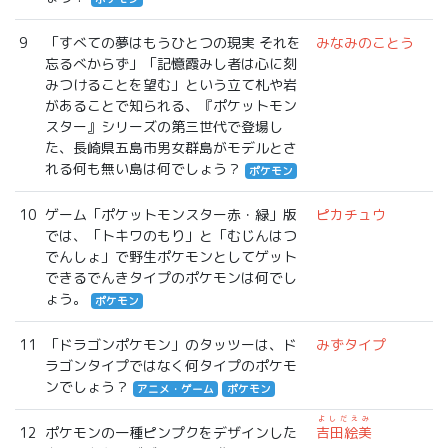
9
「すべての夢はもうひとつの現実 それを
みなみのことう
忘るべからず」「記憶霞みし者は心に刻
みつけることを望む」という立て札や岩
があることで知られる、『ポケットモン
スター』シリーズの第三世代で登場し
た、長崎県五島市男女群島がモデルとさ
れる何も無い島は何でしょう？
ポケモン
10
ゲーム「ポケットモンスター赤・緑」版
ピカチュウ
では、「トキワのもり」と「むじんはつ
でんしょ」で野生ポケモンとしてゲット
できるでんきタイプのポケモンは何でし
ょう。
ポケモン
11
「ドラゴンポケモン」のタッツーは、ド
みずタイプ
ラゴンタイプではなく何タイプのポケモ
ンでしょう？
アニメ・ゲーム
ポケモン
よしだえみ
12
ポケモンの一種ピンプクをデザインした
吉田絵美