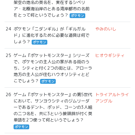
架空の地名の英名を、実在するシベリ
ア・北極海沿岸のとある湾岸都市の名前
をとって何というでしょう？
ポケモン
24
ポケモン「ニダンギル」が「ギルガル
やみのいし
ド」に進化するために必要な道具は何で
しょう？
ポケモン
25
ゲーム『ポケットモンスター』シリーズ
ヒオウギシティ
で、ポケモンの主人公の家がある街のう
ち、シティと付く2つの街とは、アローラ
地方の主人公が住むハウオリシティとど
こでしょう？
ポケモン
26
ゲーム『ポケットモンスター』の第5世代
トライアルトライ
において、サンヨウシティのジムリーダ
アングル
ーであるデント、ポッド、コーンの3人組
の二つ名を、共に3という接頭辞が付く英
単語を2つ使って何というでしょう？
ポケモン