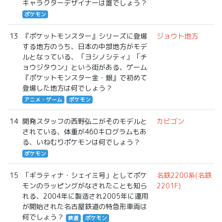
キャラクターデザイナーは誰でしょう？
ポケモン
13
『ポケットモンスター』シリーズに登場
ジョウト地方
する地方のうち、日本の中部地方がモデ
ルとなっている、「ヨシノシティ」「チ
ョウジタウン」という街がある、ゲーム
『ポケットモンスター金・銀』で初めて
登場した地方は何でしょう？
アニメ・ゲーム
ポケモン
14
開発スタッフの西野弘二がそのモデルと
カビゴン
されている、体重が460キログラムもあ
る、いねむりポケモンは何でしょう？
ポケモン
15
「ギラティナ・シェイミ号」としてポケ
名鉄2200系(名鉄
モンのラッピングがなされたことも知ら
2201F)
れる、2004年に製造され2005年に運用
が開始された名古屋鉄道の特急形車両は
何でしょう？
鉄道
ポケモン