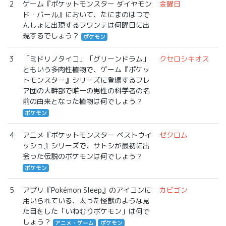
2
ゲーム『ポケットモンスター ダイヤモン
金曜日
ド・パール』において、たにまのはつで
んしょに出現するフワンテは何曜日に出
現するでしょう？
ポケモン
3
「ミドリノタイコ」「グリーンドラム」
クセロシキオス
ともいう多肉性植物で、ゲーム『ポケッ
トモンスター』シリーズに登場するフレ
ア団の大幹部で唯一の男性の科学者の名
前の由来となった植物は何でしょう？
ポケモン
4
アニメ『ポケットモンスター ベストウイ
ゼクロム
ッシュ』シリーズで、サトシが最初に出
会った伝説のポケモンは何でしょう？
ポケモン
5
アプリ『Pokémon Sleep』のアイコンに
カビゴン
用いられている、太った怪獣のような見
た目をした「いねむりポケモン」は何で
しょう？
アニメ・ゲーム
ポケモン