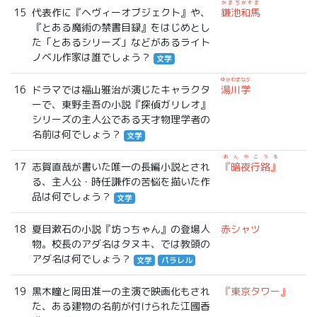
かまちかずま
15
代表作に『ヘヴィーオブジェクト』や、
鎌池和馬
『とある魔術の禁書目録』をはじめとし
た「とあるシリーズ」などがあるライト
ノベル作家は誰でしょう？
文学
ゆかわまなぶ
16
ドラマでは福山雅治が演じたキャラクタ
湯川学
ーで、東野圭吾の小説『探偵ガリレオ』
シリーズの主人公である天才物理学者の
名前は何でしょう？
文学
あんやこうろ
17
志賀直哉が書いた唯一の長編小説とされ
『暗夜行路』
る、主人公・時任謙作の苦悩を描いた作
品は何でしょう？
文学
18
夏目漱石の小説『坊っちゃん』の登場人
赤シャツ
物。校長のアダ名はタヌキ、では教頭の
アダ名は何でしょう？
文学
パラレル
19
黒木瞳と岡田准一の主演で映画化もされ
『東京タワー』
た、ある建物の名前が付けられた江國香