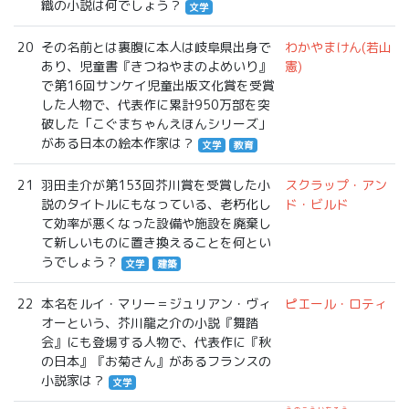
織の小説は何でしょう？
文学
20
その名前とは裏腹に本人は岐阜県出身で
わかやまけん(若山
あり、児童書『きつねやまのよめいり』
憲)
で第16回サンケイ児童出版文化賞を受賞
した人物で、代表作に累計950万部を突
破した「こぐまちゃんえほんシリーズ」
がある日本の絵本作家は？
文学
教育
21
羽田圭介が第153回芥川賞を受賞した小
スクラップ・アン
説のタイトルにもなっている、老朽化し
ド・ビルド
て効率が悪くなった設備や施設を廃棄し
て新しいものに置き換えることを何とい
うでしょう？
文学
建築
22
本名をルイ・マリー＝ジュリアン・ヴィ
ピエール・ロティ
オーという、芥川龍之介の小説『舞踏
会』にも登場する人物で、代表作に『秋
の日本』『お菊さん』があるフランスの
小説家は？
文学