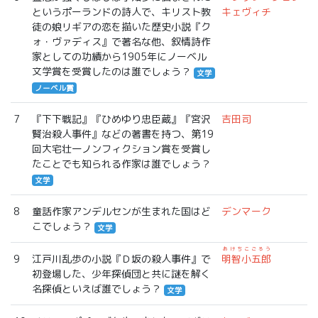
というポーランドの詩人で、キリスト教
キェヴィチ
徒の娘リギアの恋を描いた歴史小説『ク
ォ・ヴァディス』で著名な他、叙情詩作
家としての功績から1905年にノーベル
文学賞を受賞したのは誰でしょう？
文学
ノーベル賞
7
『下下戦記』『ひめゆり忠臣蔵』『宮沢
吉田司
賢治殺人事件』などの著書を持つ、第19
回大宅壮一ノンフィクション賞を受賞し
たことでも知られる作家は誰でしょう？
文学
8
童話作家アンデルセンが生まれた国はど
デンマーク
こでしょう？
文学
あけちこごろう
9
江戸川乱歩の小説『Ｄ坂の殺人事件』で
明智小五郎
初登場した、少年探偵団と共に謎を解く
名探偵といえば誰でしょう？
文学