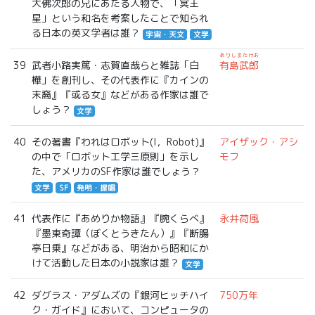
大佛次郎の兄にあたる人物で、「冥王
星」という和名を考案したことで知られ
る日本の英文学者は誰？
宇宙・天文
文学
ありしまたけお
39
武者小路実篤・志賀直哉らと雑誌「白
有島武郎
樺」を創刊し、その代表作に『カインの
末裔』『或る女』などがある作家は誰で
しょう？
文学
40
その著書『われはロボット(I，Robot)』
アイザック・アシ
の中で「ロボット工学三原則」を示し
モフ
た、アメリカのSF作家は誰でしょう？
文学
SF
発明・提唱
41
代表作に『あめりか物語』『腕くらべ』
永井荷風
『墨東奇譚（ぼくとうきたん）』『断腸
亭日乗』などがある、明治から昭和にか
けて活動した日本の小説家は誰？
文学
42
ダグラス・アダムズの『銀河ヒッチハイ
750万年
ク・ガイド』において、コンピュータの