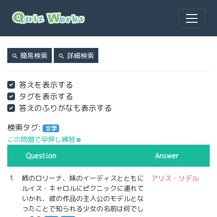
簡易検索
詳細検索
search
search
答えを表示する
タグを表示する
答えのふりがなも表示する
検索タグ:
文学
この問題で早押し練習
double_arrow
Question
Answer
1
姉のロリーナ、妹のイーディスとともに
アリス・リデル
ルイス・キャロルにピクニックに連れて
いかれ、彼の作品の主人公のモデルとな
ったことで知られる少女の名前は何でし