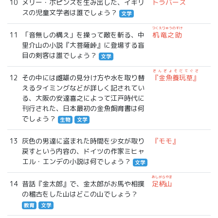
10
メリー・ポピンズを生み出した、イギリ
トラバース
スの児童文学者は誰でしょう？
文学
つくえりゅうのすけ
11
「音無しの構え」を操って敵を斬る、中
机竜之助
里介山の小説『大菩薩峠』に登場する盲
目の剣客は誰でしょう？
文学
きんぎょそだてぐさ
12
その中には雌雄の見分け方や水を取り替
『金魚養玩草』
えるタイミングなどが詳しく記されてい
る、大阪の安達喜之によって江戸時代に
刊行された、日本最初の金魚飼育書は何
でしょう？
生物
文学
13
灰色の男達に盗まれた時間を少女が取り
『モモ』
戻すという内容の、ドイツの作家ミヒャ
エル・エンデの小説は何でしょう？
文学
あしがらやま
14
昔話『金太郎』で、金太郎がお馬や相撲
足柄山
の稽古をした山はどこの山でしょう？
教育
文学