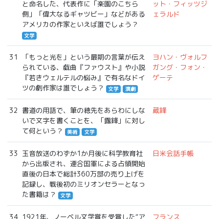
と命名した、代表作に「楽園のこちら
ット・フィッツジ
側」「偉大なるギャツビー」などがある
ェラルド
アメリカの作家といえば誰でしょう？
文学
31
「もっと光を」という最期の言葉が伝え
ヨハン・ヴォルフ
られている、戯曲『ファウスト』や小説
ガング・フォン・
『若きウェルテルの悩み』で有名なドイ
ゲーテ
ツの劇作家は誰でしょう？
文学
演劇
32
書道の用語で、筆の穂先をあらわにしな
蔵鋒
いで文字を書くことを、「露鋒」に対し
て何という？
美術
文学
33
玉音放送のわずか1か月後に科学教育社
日米会話手帳
から出版され、連合国軍による占領開始
直後の日本で総計360万部の売り上げを
記録し、戦後初のミリオンセラーとなっ
た書籍は？
文学
34
1921年、ノーベル文学賞を受賞した“ア
フランス