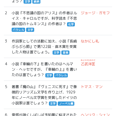
ょう？
文学
続柄
2
小説『不思議の国のアリス』の作者はル
ジョージ・ガモフ
イス・キャロルですが、科学読本『不思
議の国のトムキンス』の作者は？
化学
パラレル
文学
3
作詞家としての活動に加え、小説『長崎
なかにし礼
ぶらぶら節』で第122回・直木賞を受賞
した人物は誰でしょう。
文学
音楽
おとたけひろただ
4
小説『車輪の下』を書いたのはヘルマ
乙武洋匡
ン・ヘッセですが、『車輪の上』を書い
たのは誰でしょう？
文学
パラレル
5
著書『魔の山』『ヴェニスに死す』で象
トマス・マン
徴的リアリズム文学を作り上げ、1929
年にノーベル文学賞を受賞したドイツの
小説家は誰でしょう？
文学
ノーベル賞
6
霊感が強くしばしば予知夢に悩まされた
ヘンリク・シェン