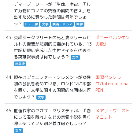
ディープ・ソートが「生命、宇宙、そし
て万物についての究極の疑問の答え」を
出すために費やした時間は何年でしょ
う？
IT・工学
文学
映画・ドラマ
雑学
43
英雄ジークフリートの死と妻クリームヒ
『ニーベルンゲン
ルトの復讐が悲劇的に描かれている、13
の歌』
世紀初頭に完成した中世ドイツを代表す
る英雄叙事詩は何でしょう？
文学
世界史
44
現在はジェニファー・クレメントが女性
国際ペンクラ
初の会長を務めている、ロンドンに本部
ブ/International
を置く、文学に関する国際的な団体は何
PEN
でしょう？
文学
45
推理作家のアガサ・クリスティが、『春
メアリ・ウェスト
にして君を離れ』などの恋愛小説を書く
マコット
際に使っていた別名義は何でしょう？
文学