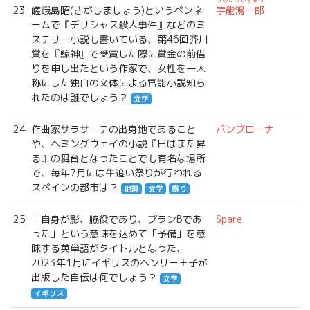
うのこういちろう
23
嵯峨島昭(さがしましょう)というペンネ
宇能鴻一郎
ームで『デリシャス殺人事件』などのミ
ステリー小説も書いている、第46回芥川
賞を『鯨神』で受賞した際に賞金の前借
りを申し出たという作家で、女性を一人
称にした独自の文体による官能小説知ら
れたのは誰でしょう？
文学
24
作曲家サラサーテの出身地であること
パンプローナ
や、ヘミングウェイの小説『日はまた昇
る』の舞台となったことでも有名な場所
で、毎年7月には牛追い祭りが行われる
スペインの都市は？
地理
文学
祭り
25
「自身が影、脇役であり、プランBであ
Spare
った」という意味を込めて「予備」を意
味する英単語がタイトルとなった、
2023年1月にイギリスのヘンリー王子が
出版した自伝は何でしょう？
文学
イギリス