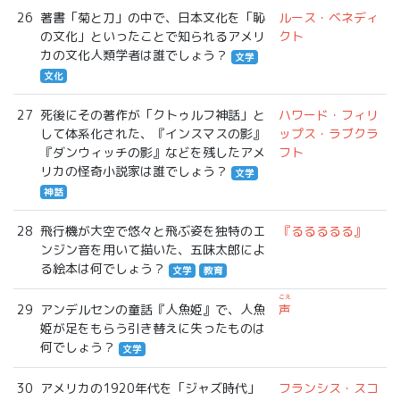
26
著書「菊と刀」の中で、日本文化を「恥
ルース・ベネディ
の文化」といったことで知られるアメリ
クト
カの文化人類学者は誰でしょう？
文学
文化
27
死後にその著作が「クトゥルフ神話」と
ハワード・フィリ
して体系化された、『インスマスの影』
ップス・ラブクラ
『ダンウィッチの影』などを残したアメ
フト
リカの怪奇小説家は誰でしょう？
文学
神話
28
飛行機が大空で悠々と飛ぶ姿を独特のエ
『るるるるる』
ンジン音を用いて描いた、五味太郎によ
る絵本は何でしょう？
文学
教育
こえ
29
アンデルセンの童話『人魚姫』で、人魚
声
姫が足をもらう引き替えに失ったものは
何でしょう？
文学
30
アメリカの1920年代を「ジャズ時代」
フランシス・スコ