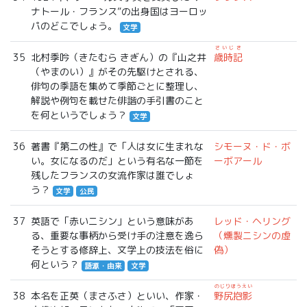
ナトール・フランス”の出身国はヨーロッ
パのどこでしょう。
文学
さいじき
35
北村季吟（きたむら きぎん）の『山之井
歳時記
（やまのい）』がその先駆けとされる、
俳句の季語を集めて季節ごとに整理し、
解説や例句を載せた俳諧の手引書のこと
を何というでしょう？
文学
36
著書『第二の性』で「人は女に生まれな
シモーヌ・ド・ボ
い。女になるのだ」という有名な一節を
ーボアール
残したフランスの女流作家は誰でしょ
う？
文学
公民
37
英語で「赤いニシン」という意味があ
レッド・ヘリング
る、重要な事柄から受け手の注意を逸ら
（燻製ニシンの虚
そうとする修辞上、文学上の技法を俗に
偽）
何という？
語源・由来
文学
のじりほうえい
38
本名を正英（まさふさ）といい、作家・
野尻抱影