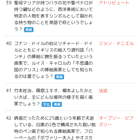
39
聖母マリアが持つバラの花や聖ペテロが
アトリビュート
持つ鍵などのように、西洋美術において
特定の人物を表すシンボルとして描かれ
る持ち物のことを英語で何というでしょ
う？
美術
40
コナン・ドイルの伯父リチャード・ドイ
ジョン・テニエル
ルとともにイギリスの絵入り週刊誌「パ
ンチ」の挿絵に腕を振るっていたという
画家で、ルイス・キャロルの「不思議の
国のアリス」の挿絵画家としても知られ
るのは誰でしょう？
美術
41
竹本佐治、篠原ユキオ、榎本よしたかと
法廷
いえば、主にどんな場所の様子を描く画
家でしょう？
文化
美術
42
病弱だったために25歳という年齢で夭逝
オーブリー・ビア
している、白黒の2色で構成された鋭い独
ズリー
特のペン画で知られる挿絵画家で、フロ
ーベールの『ボヴァリー夫人』やオスカ