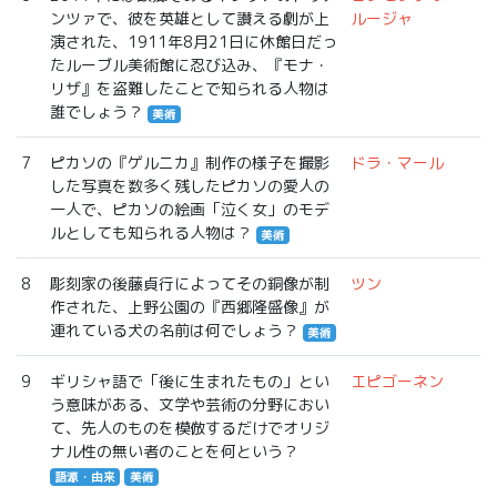
ンツァで、彼を英雄として讃える劇が上
ルージャ
演された、1911年8月21日に休館日だっ
たルーブル美術館に忍び込み、『モナ・
リザ』を盗難したことで知られる人物は
誰でしょう？
美術
7
ピカソの『ゲルニカ』制作の様子を撮影
ドラ・マール
した写真を数多く残したピカソの愛人の
一人で、ピカソの絵画「泣く女」のモデ
ルとしても知られる人物は？
美術
8
彫刻家の後藤貞行によってその銅像が制
ツン
作された、上野公園の『西郷隆盛像』が
連れている犬の名前は何でしょう？
美術
9
ギリシャ語で「後に生まれたもの」とい
エピゴーネン
う意味がある、文学や芸術の分野におい
て、先人のものを模倣するだけでオリジ
ナル性の無い者のことを何という？
語源・由来
美術