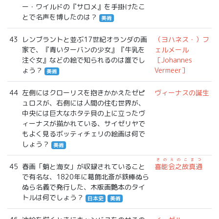
ー・ワイルドの『サロメ』を手掛けたこ
とで名声を博したのは？
美術
43
レンブラントと並ぶ17世紀オランダの画
（ヨハネス・）フ
家で、『青いターバンの少女』『牛乳を
ェルメール
注ぐ女』などの絵で知られるのは誰でし
［Johannes
ょう？
Vermeer］
美術
44
左側にはクローリスを抱きかかえたゼピ
ヴィーナスの誕生
ュロスが、右側には人間の住む世界が、
中央には巨大なホタテ貝の上に立ったヴ
ィーナスが描かれている、サイゼリヤで
もよく見るボッティチェリの絵画は何で
しょう？
美術
きのえのこまつ
45
春画「蛸と海女」が収録されていること
喜能会之故真通
で有名な、1820年に葛飾北斎が鉄棒ぬら
ぬら名義で発行した、木版画艶本のタイ
トルは何でしょう？
日本史
美術