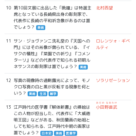
10
第10回文展に出品した「晩鐘」は特選主
北村西望
席となっている長崎県出身の彫刻家で、
代表作に長崎の平和祈念像があるのは誰
でしょう？
美術
11
サン・ジョヴァンニ洗礼堂の『天国への
ロレンツォ・ギベ
門』にはその肖像が飾られている、『イ
ルティ
サクの犠牲』『菜園での祈り』『コメン
ターリ』などの代表作で知られる初期ル
ネサンスの彫刻家は誰でしょう？
美術
12
写真の現像時の過剰露光によって、モノ
ソラリゼーション
クロ写真の白と黒が反転する現象を何と
いう？
美術
生活
雑学
おだの なおたけ
13
江戸時代の医学書『解体新書』の挿絵は
小田野直武
この人物が担当した、代表作に「大威徳
明王図」などがある、秋田蘭画の始祖と
しても知られる、江戸時代中期の画家は
誰でしょう？
日本史
美術
医薬学