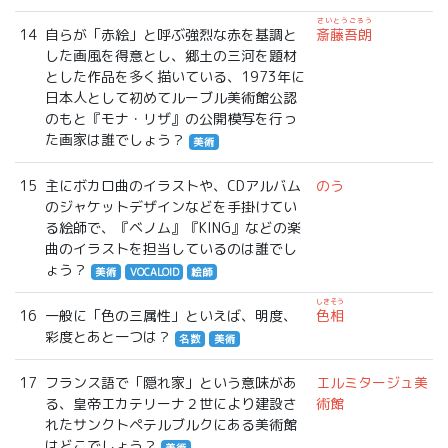
さいとうごろう
14
自らが「赤絵」と呼ぶ強烈な赤を基調と
斎藤吾朗
した画風を得意とし、郷土の三河を題材
とした作品を多く描いている、1973年に
日本人として初めてルーブル美術館公認
のもと『モナ・リザ』の公開模写を行っ
た画家は誰でしょう？
美術
15
主にボカロ曲のイラストや、CDアルバム
のう
のジャケットデザインなどを手掛けてい
る絵師で、『ベノム』『KING』などの楽
曲のイラストを担当しているのは誰でし
ょう？
美術
VOCALOID
絵師
しきそう
16
一般に「色の三属性」といえば、明度、
色相
彩度とあと一つは？
名数
美術
17
フランス語で「隠れ家」という意味があ
エルミタージュ美
る、皇帝エカテリーナ２世により建設さ
術館
れたサンクトペテルブルクにある美術館
はどこでしょう？
美術