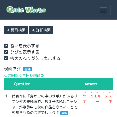
簡易検索
詳細検索
search
search
答えを表示する
タグを表示する
答えのふりがなも表示する
検索タグ:
美術
この問題で早押し練習
double_arrow
Question
Answer
メスキータ
1
代表作に『鳥かごの中のサギ』があるオ
サミュエル・メス
ランダの美術家で、教え子のM.C.エッシ
キータ
ャーが戦争中も彼の作品を守ったことで
も知られるのは誰でしょう？
美術