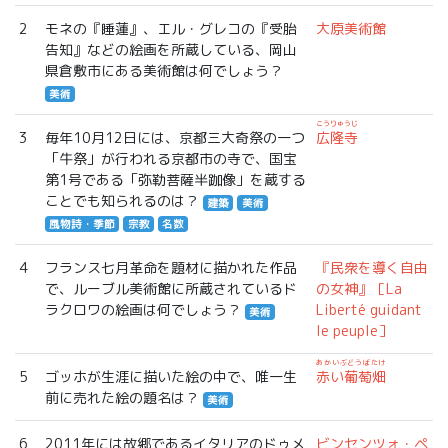
2
モネの『睡蓮』、エル・グレコの『受胎
大原美術館
告知』などの絵画を所蔵している、岡山
県倉敷市にある美術館は何でしょう？
美術
こうりゅうじ
3
毎年10月12日には、京都三大奇祭の一つ
広隆寺
「牛祭」が行われる京都市の寺で、国宝
第1号である「弥勒菩薩半跏像」を蔵する
ことでも知られるのは？
建築
美術
風物詩・季節
宗教
名数
4
フランス七月革命を題材に描かれた作品
『民衆を導く自由
で、ルーブル美術館に所蔵されているド
の女神』［La
ラクロワの絵画は何でしょう？
Liberté guidant
美術
le peuple］
あかいぶどうばたけ
5
ゴッホが生涯に描いた絵の中で、唯一生
赤い葡萄畑
前に売れた絵の題名は？
美術
6
2011年には故郷であるイタリアのドゥメ
ビンセンツォ・ペ