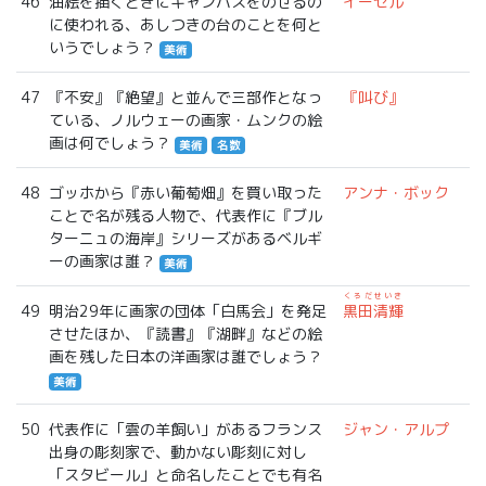
46
油絵を描くときにキャンバスをのせるの
イーゼル
に使われる、あしつきの台のことを何と
いうでしょう？
美術
47
『不安』『絶望』と並んで三部作となっ
『叫び』
ている、ノルウェーの画家・ムンクの絵
画は何でしょう？
美術
名数
48
ゴッホから『赤い葡萄畑』を買い取った
アンナ・ボック
ことで名が残る人物で、代表作に『ブル
ターニュの海岸』シリーズがあるベルギ
ーの画家は誰？
美術
くろだせいき
49
明治29年に画家の団体「白馬会」を発足
黒田清輝
させたほか、『読書』『湖畔』などの絵
画を残した日本の洋画家は誰でしょう？
美術
50
代表作に「雲の羊飼い」があるフランス
ジャン・アルプ
出身の彫刻家で、動かない彫刻に対し
「スタビール」と命名したことでも有名