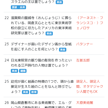
スラエルの王は誰でしょう？
美術
語源・由来
22
滋賀県の園城寺（おんじょうじ）に葬ら
（アーネスト・フ
れている、岡倉天心とともに東京美術学
ランシスコ・）フ
校の設立に尽力したアメリカの東洋美術
ェノロサ
研究家は誰でしょう？
美術
23
デザイナーが描いたデザイン画から型紙
パタンナー
を起こす人のことを何という？
美術
24
日光東照宮の眠り猫の彫刻を作ったとい
左甚五郎
われる江戸時代の人物は誰でしょう？
美術
建築
25
幼児が描く絵画の特徴の1つで、頭から直
頭足人、頭足人
接足が生えた絵のことをなんと呼ぶでし
間、オタマジャク
ょう？
シ人間でもOK
美術
教育
26
岡山県倉敷市にある美術館で、エル・グ
大原美術館
レコの『受胎告知』、梅原隆三郎の『紫