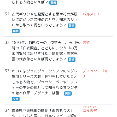
られる人物といえば？
美術
31
古代ギリシャを起源とする葉や花弁が扇
パルメット
状に広がった文様のことを、樹木のシュ
ロから取って何というでしょう？
美術
植物
32
1893年、竹内久一の「伎芸天」、石川光
老猿
明の「白衣観音」とともに、シカゴの万
国博覧会に出品された、彫刻家・高村光
雲の代表作といえば何でしょう？
美術
33
かつてはジョルジュ・シムノンのメグレ
ディック・ブルー
警部シリーズの装丁を担当していたこと
ナ
もある人物で、ブラック・ベアやミッフ
ィーの生みの親として知られるオランダ
の絵本作家・デザイナーは誰？
美術
文学
ならよしとも
34
青森県立美術館の彫刻「あおもり犬」
奈良美智
や、こちらを睨みつけるワンピース姿の