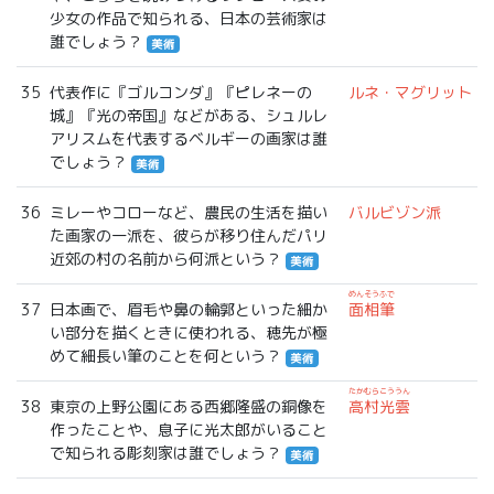
少女の作品で知られる、日本の芸術家は
誰でしょう？
美術
35
代表作に『ゴルコンダ』『ピレネーの
ルネ・マグリット
城』『光の帝国』などがある、シュルレ
アリスムを代表するベルギーの画家は誰
でしょう？
美術
36
ミレーやコローなど、農民の生活を描い
バルビゾン派
た画家の一派を、彼らが移り住んだパリ
近郊の村の名前から何派という？
美術
めんそうふで
37
日本画で、眉毛や鼻の輪郭といった細か
面相筆
い部分を描くときに使われる、穂先が極
めて細長い筆のことを何という？
美術
たかむらこううん
38
東京の上野公園にある西郷隆盛の銅像を
高村光雲
作ったことや、息子に光太郎がいること
で知られる彫刻家は誰でしょう？
美術