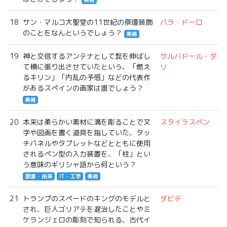
18
サン・マルコ大聖堂の11世紀の祭壇装飾
パラ・ドーロ
のことをなんというでしょう？
美術
19
神と交信するアンテナとして髭を伸ばし
サルバドール・ダ
て横に張り出させていたという、「燃え
リ
るキリン」「内乱の予感」などの代表作
があるスペインの画家は誰でしょう？
美術
20
本来は柔らかい素材に溝を彫ることで文
スタイラスペン
字や図画を書く道具を指していた、タッ
チパネルやタブレットなどとともに使用
されるペン型の入力装置を、「柱」とい
う意味のギリシャ語から何という？
語源・由来
IT・工学
美術
21
トランプのスペードのキングのモデルと
ダビデ
され、巨人ゴリアテを退治したことやミ
ケランジェロの彫刻で知られる、古代イ