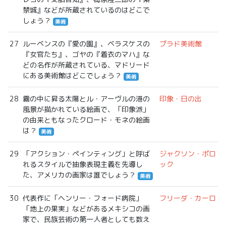
禁城』などが所蔵されているのはどこで
しょう？
美術
27
ルーベンスの『愛の園』、ベラスケスの
プラド美術館
『女官たち』、ゴヤの『着衣のマハ』な
どの名作が所蔵されている、マドリード
にある美術館はどこでしょう？
美術
28
霧の中に昇る太陽とル・アーヴルの港の
印象・日の出
風景が描かれている絵画で、「印象派」
の由来ともなったクロード・モネの絵画
は？
美術
29
「アクション・ペインティング」と呼ば
ジャクソン・ポロ
れるスタイルで抽象表現主義を先導し
ック
た、アメリカの画家は誰でしょう？
美術
30
代表作に「ヘンリー・フォード病院」
フリーダ・カーロ
「地上の果実」などがあるメキシコの画
家で、民族芸術の第一人者としても数え