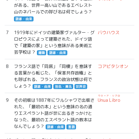
がある、世界一高い山であるエベレスト
山のネパールでの呼び名は何でしょう？
語源・由来
7
1919年にドイツの建築家ヴァルター・グ
バウハウス
ロピウスによって建築された、ドイツ語
で「建築の家」という意味がある美術工
芸学校は？
建築
語源・由来
8
フランス語で「同居」「同棲」を意味す
コアビタシオン
る言葉から転じた、「保革共存政権」と
も呼ばれる、フランスの政治状態は何で
しょう？
語源・由来
別名・異名
世界史
ウヌーア・リブロ
9
その初版は1887年にワルシャワで出版さ
Unua Libro
れた、「最初の本」という意味の名の通
りエスペラント語が世に出るきっかけと
なった、最初のエスペラント語の教本は
なんでしょう？
語源・由来
言語