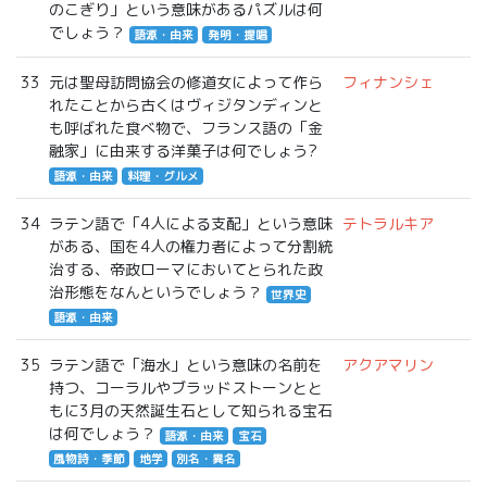
のこぎり」という意味があるパズルは何
でしょう？
語源・由来
発明・提唱
33
元は聖母訪問協会の修道女によって作ら
フィナンシェ
れたことから古くはヴィジタンディンと
も呼ばれた食べ物で、フランス語の「金
融家」に由来する洋菓子は何でしょう?
語源・由来
料理・グルメ
34
ラテン語で「4人による支配」という意味
テトラルキア
がある、国を4人の権力者によって分割統
治する、帝政ローマにおいてとられた政
治形態をなんというでしょう？
世界史
語源・由来
35
ラテン語で「海水」という意味の名前を
アクアマリン
持つ、コーラルやブラッドストーンとと
もに3月の天然誕生石として知られる宝石
は何でしょう？
語源・由来
宝石
風物詩・季節
地学
別名・異名