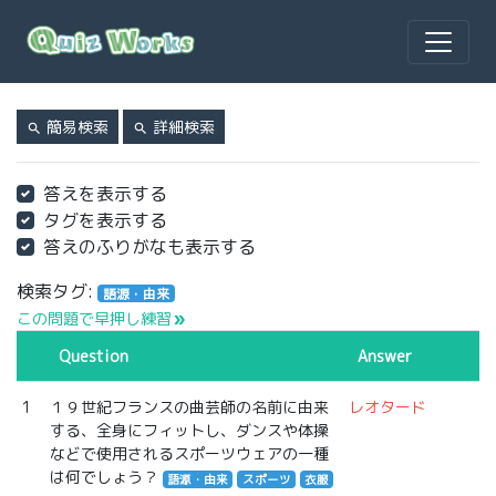
簡易検索
詳細検索
search
search
答えを表示する
タグを表示する
答えのふりがなも表示する
検索タグ:
語源・由来
この問題で早押し練習
double_arrow
Question
Answer
1
１９世紀フランスの曲芸師の名前に由来
レオタード
する、全身にフィットし、ダンスや体操
などで使用されるスポーツウェアの一種
は何でしょう？
語源・由来
スポーツ
衣服