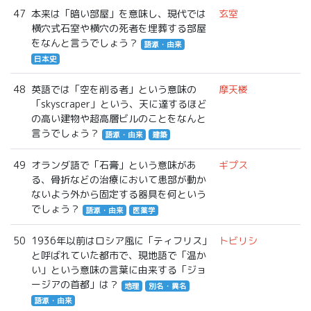
47
本来は「暗い部屋」を意味し、現代では
玄室
横穴式石室や横穴の死者を埋葬する部屋
をなんと言うでしょう？
語源・由来
日本史
48
英語では「空を削る者」という意味の
摩天楼
「skyscraper」という、天に達するほど
の高い建物や超高層ビルのことをなんと
言うでしょう？
語源・由来
建築
49
オランダ語で「石膏」という意味があ
ギプス
る、骨折などの治療において患部が動か
ないよう外から固定する器具を何という
でしょう？
語源・由来
医薬学
50
1936年以前はロシア風に「ティフリス」
トビリシ
と呼ばれていた都市で、現地語で「温か
い」という意味の言葉に由来する「ジョ
ージアの首都」は？
地理
別名・異名
語源・由来