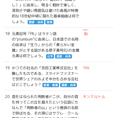
し）」に由来し、明るく軽妙で楽しく、
深刻さや暗い雰囲気は避けた曲風が特徴
的な18世紀中頃に現れた器楽組曲は何で
しょう。
語源・由来
音楽
なまり
18
元素記号「Pb」はラテン語
鉛
の“plumbum”に由来し、日本語での名称
の由来は「生り」からの「柔らかい金
属」がとする説がある原子番号82の金属
元素は何でしょう。
化学
語源・由来
19
かつての社名の「吉田工業株式会社」を
YKK
略したものである、スライドファスナー
で世界シェアのおよそ半分を占める会社
はどこでしょう？
産業・商業
語源・由来
20
首をはねられた殉教者ドニが、自分の首
モンマルトル
を持ってこの丘を越えたという伝説にち
なんで「殉教者の山」という意味の名前
で呼ばれる、その頂にはサクレ・クール