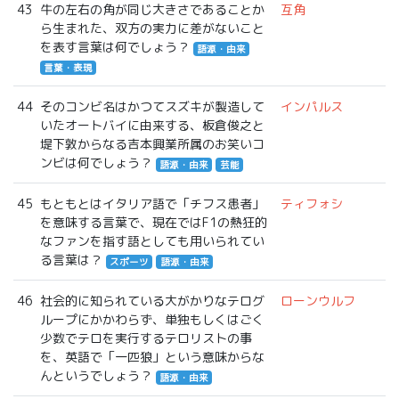
43
牛の左右の角が同じ大きさであることか
互角
ら生まれた、双方の実力に差がないこと
を表す言葉は何でしょう？
語源・由来
言葉・表現
44
そのコンビ名はかつてスズキが製造して
インパルス
いたオートバイに由来する、板倉俊之と
堤下敦からなる吉本興業所属のお笑いコ
ンビは何でしょう？
語源・由来
芸能
45
もともとはイタリア語で「チフス患者」
ティフォシ
を意味する言葉で、現在ではF1の熱狂的
なファンを指す語としても用いられてい
る言葉は？
スポーツ
語源・由来
46
社会的に知られている大がかりなテログ
ローンウルフ
ループにかかわらず、単独もしくはごく
少数でテロを実行するテロリストの事
を、英語で「一匹狼」という意味からな
んというでしょう？
語源・由来