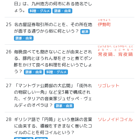
日」は、九州地方の何市にある地名でし
ょう。
料理・グルメ
語源・由来
いせちょう
25
名古屋証券取引所のことを、その所在地
伊勢町
が面する通りから俗に何という？
経済
語源・由来
じょうよなべ、じょうやなべ、とこ
よなべ、とこやなべ
26
毎晩食べても飽きないことが由来とされ
常夜鍋、宵夜鍋
る、豚肉とほうれん草をさっと煮てポン
酢をかけて食べる料理を何というでしょ
う？
語源・由来
料理・グルメ
27
「マントヴァ公爵邸の大広間」「街外れ
リゴレット
の物寂しい一角」など全3幕で構成され
た、イタリアの音楽家ジュゼッペ・ヴェ
ルディのオペラは？
語源・由来
28
ギリシア語で「円筒」という意味の言葉
ソレノイドコイル
に由来する、導線をすきまなく巻いたコ
イルのことを何コイルという？