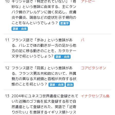
10
ギリシャ語で「特定されていない」「奇
アトピー
妙な」という意味に由来する、主にタン
パク質のアレルゲンに強く反応し、皮膚
炎や鼻炎、喘息などの症状を示す傾向の
ことをなんというでしょう？
医薬学
語源・由来
11
フランス語で「歩み」という意味があ
パ
る、バレエで体の動きが一方の足から他
方の足に移る動きのことを、カタカナ一
文字で何というでしょう?
語源・由来
12
フランス語で「同居」という意味があ
コアビタシオン
る、フランス第五共和政において、所属
勢力の異なる大統領と首相が共存する状
態のことを何という？
語源・由来
政治
13
2004年にユネスコ世界遺産に登録されて
イナクセシブル島
いた近隣のゴフ島を拡大登録する形で自
然遺産として登録された、英語で「近寄
りがたい」を意味するイギリス領トリス