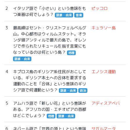
2
イタリア語で「小さい」という意味をも
ピッコロ
つ楽器は何でしょう？
語源・由来
音楽
3
最高峰はセント・クリストフェルベルグ
キュラソー島
山。中心都市はウィルムスタット。オラ
ンダ領アンティルで最大の島で、オレン
ジで作られたリキュールを指す言葉にも
なっているのは何という島？
地理
語源・由来
4
キプロス島のギリシア系住民がおこして
エノシス運動
いる、ギリシア本土への合体を要求する
運動のことを「合体」という意味のギリ
シア語で何運動という？
語源・由来
政治
5
アムハラ語で「新しい花」という意味が
アディスアベバ
ある、アフリカの国・エチオピアの首都
はどこでしょう？
地理
語源・由来
6
ネパール語で「世界の頂上」という意味
サガルマータ