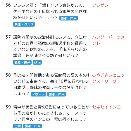
36
フランス語で「銀」という意味がある、
アラザン
ケーキなどの上に飾られる銀色の小さな
粒を何というでしょう？
語源・由来
料理・グルメ
37
議院内閣制の政治体制において、立法府
ハング・パーラメ
でどの政党も議席の単独過半数を獲得し
ント
ていない状態のことを、「宙ぶらりんの
議会」を意味する英語で何という？
語源・由来
政治
38
その名は開催地である宮崎県の県の木の1
みやざきフェニッ
つなどに由来する、毎年10月に行われる
クス・リーグ
日本プロ野球の教育リーグの名前は何で
しょう？
スポーツ
語源・由来
39
背中が黄色と青の2色になっていることか
セキセイインコ
らその名が付いたとされる、オーストラ
リア原産のインコの一種は何でしょう？
生物
語源・由来