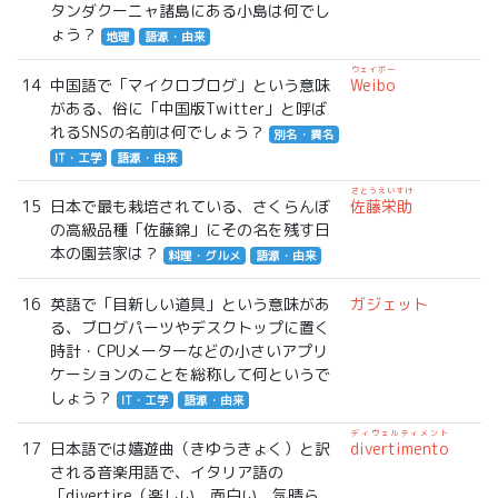
タンダクーニャ諸島にある小島は何でし
ょう？
地理
語源・由来
ウェイボー
14
中国語で「マイクロブログ」という意味
Weibo
がある、俗に「中国版Twitter」と呼ば
れるSNSの名前は何でしょう？
別名・異名
IT・工学
語源・由来
さとうえいすけ
15
日本で最も栽培されている、さくらんぼ
佐藤栄助
の高級品種「佐藤錦」にその名を残す日
本の園芸家は？
料理・グルメ
語源・由来
16
英語で「目新しい道具」という意味があ
ガジェット
る、ブログパーツやデスクトップに置く
時計・CPUメーターなどの小さいアプリ
ケーションのことを総称して何というで
しょう？
IT・工学
語源・由来
ディヴェルティメント
17
日本語では嬉遊曲（きゆうきょく）と訳
divertimento
される音楽用語で、イタリア語の
「divertire（楽しい、面白い、気晴ら