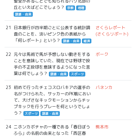
聖堂があることでも知られるパリ北部の
丘といえばどこでしょう？
宗教
地理
語源・由来
21
日本銀行が四半期ごとに公表する統計調
さくらレポート
査のことを、淡いピンク色の表紙から
(さくらリポート)
「何レポート」という？
語源・由来
経済
22
元々は馬術で馬が予想しない動きをする
ボーク
ことを意味していた、現在では野球で投
手の不正投球を意味するようになった言
葉は何でしょう？
語源・由来
スポーツ
23
初めて行ったチェコスロバキアの選手の
パネンカ
名がつけられた、サッカーのPK戦におい
て、大げさなキックモーションからチッ
プキックを行うプレーを何というでしょ
う？
スポーツ
語源・由来
24
ニホンカボチャの一種である「春日ぼう
熊本市
ふら」の名前の由来となった「西区春