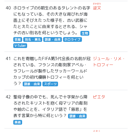
さかまた
40
ホロライブの6期生のあるタレントの名字
逆又
にもなっている、その大きな背びれが海
面上にそびえたった様子を、古い武器に
たとえたことに由来するとされる、シャ
チの古い別名を何というでしょう。
生物
芸能
別名・異名
語源・由来
ホロライブ
V-Tuber
41
これを寄贈したFIFA第3代会長の名前が冠
ジュール・リメ・
されている、フランスの彫刻家アベル・
トロフィー
ラフレールが製作したサッカーワールド
カップの初代優勝トロフィーを何とい
う？
語源・由来
スポーツ
42
聖母子像の中でも、死んで十字架から降
ピエタ
ろされたキリストを抱く母マリアの彫刻
や絵のことを、イタリア語で「慈悲」を
表す言葉から特に何という？
語源・由来
美術
ごかく