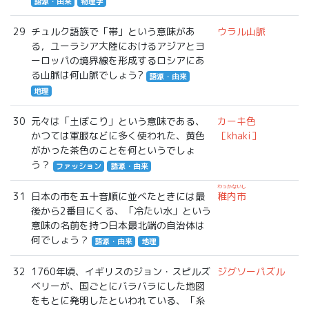
語源・由来
物理学
29
チュルク語族で「帯」という意味があ
ウラル山脈
る，ユーラシア大陸におけるアジアとヨ
ーロッパの境界線を形成するロシアにあ
る山脈は何山脈でしょう?
語源・由来
地理
30
元々は「土ぼこり」という意味である、
カーキ色
かつては軍服などに多く使われた、黄色
［khaki］
がかった茶色のことを何というでしょ
う？
ファッション
語源・由来
わっかないし
31
日本の市を五十音順に並べたときには最
稚内市
後から2番目にくる、「冷たい水」という
意味の名前を持つ日本最北端の自治体は
何でしょう？
語源・由来
地理
32
1760年頃、イギリスのジョン・スピルズ
ジグソーパズル
ベリーが、国ごとにバラバラにした地図
をもとに発明したといわれている、「糸