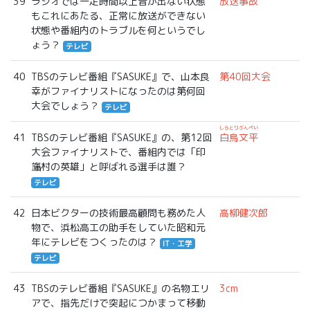
39
ラジオでは一定時間以上音が出ない状態
放送事故
もこれにあたる、正常に放送ができない
状態や番組内のトラブルを何というでし
ょう？
テレビ
40
TBSのテレビ番組『SASUKE』で、山本良
第40回大会
幸がファイナリストになったのは第何回
大会でしょう？
テレビ
しらとりぶんぺい
41
TBSのテレビ番組『SASUKE』の、第12回
白鳥文平
大会ファイナリストで、番組内では「印
旛村の英雄」と呼ばれる選手は誰？
テレビ
42
日本ビクターの技術最高顧問も務めた人
高柳健次郎
物で、浜松高工の助手をしていた昭和元
年にテレビをつくったのは？
IT・工学
テレビ
43
TBSのテレビ番組『SASUKE』の名物エリ
3cm
アで、指先だけで突起につかまって移動