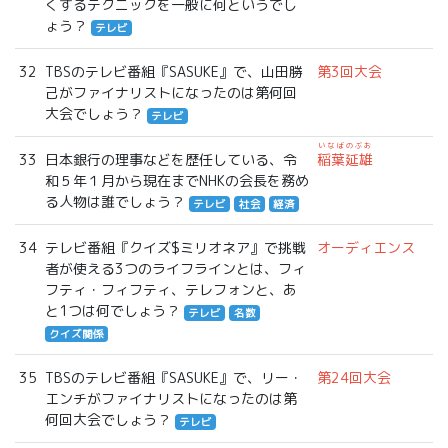
くするテクニックを一般に何というでし
ょう？
テレビ
32
TBSのテレビ番組『SASUKE』で、山田勝
第3回大会
己がファイナリストになったのは第何回
大会でしょう？
テレビ
いなばのぶお
33
日本銀行の理事などを歴任している、令
稲葉延雄
和５年１月から現在までNHKの会長を務め
る人物は誰でしょう？
テレビ
社会
経済
34
テレビ番組『クイズ$ミリオネア』で挑戦
オーディエンス
者が使える3つのライフラインとは、フィ
フティ・フィフティ、テレフォンと、あ
と1つは何でしょう？
テレビ
名数
クイズ関係
35
TBSのテレビ番組『SASUKE』で、リー・
第24回大会
エンチがファイナリストになったのは第
何回大会でしょう？
テレビ