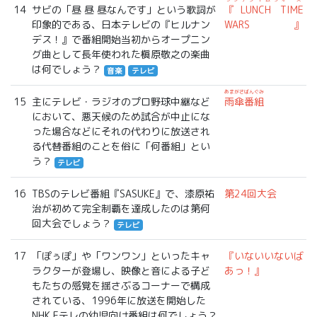
14
サビの「昼 昼 昼なんです」という歌詞が
『LUNCH TIME
印象的である、日本テレビの『ヒルナン
WARS』
デス！』で番組開始当初からオープニン
グ曲として長年使われた槇原敬之の楽曲
は何でしょう？
音楽
テレビ
あまがさばんぐみ
15
主にテレビ・ラジオのプロ野球中継など
雨傘番組
において、悪天候のため試合が中止にな
った場合などにそれの代わりに放送され
る代替番組のことを俗に「何番組」とい
う？
テレビ
16
TBSのテレビ番組『SASUKE』で、漆原祐
第24回大会
治が初めて完全制覇を達成したのは第何
回大会でしょう？
テレビ
17
「ぽぅぽ」や「ワンワン」といったキャ
『いないいないば
ラクターが登場し、映像と音による子ど
あっ！』
もたちの感覚を揺さぶるコーナーで構成
されている、1996年に放送を開始した
NHK Eテレの幼児向け番組は何でしょう？