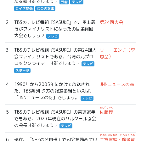
た女優は誰でしょう？
芸能
テレビ
クイズ関係
○○の女王
2
TBSのテレビ番組『SASUKE』で、奥山義
第24回大会
行がファイナリストになったのは第何回
大会でしょう？
テレビ
3
TBSのテレビ番組『SASUKE』の第24回大
リー・エンチ（李
会ファイナリストである、台湾の元プロ
恩至）
ロッククライマーは誰でしょう？
テレビ
スポーツ
4
1990年から2005年にかけて放送され
JNNニュースの森
た、TBS系列 夕方の報道番組といえば、
「JNNニュースの何」でしょう。
テレビ
さとうじゅん
5
TBSのテレビ番組『SASUKE』の常連選手
佐藤惇
でもある、2023年現在のパルクール協会
の会長は誰でしょう？
テレビ
にのみやなおき・ひろせともみ
6
現在、「NHKのど自慢」で司会を務めてい
二宮直輝・廣瀬智