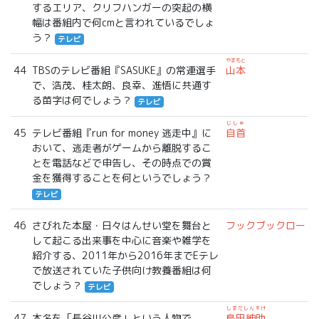
するエリア、クリフハンガーの突起の横
幅は番組内で何cmと言われているでしょ
う？
テレビ
やまもと
44
TBSのテレビ番組『SASUKE』の常連選手
山本
で、浩茂、桂太朗、良幸、進悟に共通す
る苗字は何でしょう？
テレビ
じしゅ
45
テレビ番組『run for money 逃走中』に
自首
おいて、逃走者がゲームから離脱するこ
とを電話などで申告し、その時点での賞
金を獲得することを何というでしょう？
テレビ
46
さびれた本屋・日々はんせい堂を舞台と
フックブックロー
して起こる出来事を中心に音楽や雑学を
紹介する、2011年から2016年までEテレ
で放送されていた子供向け教養番組は何
でしょう？
テレビ
しまだしんすけ
47
本名を「長谷川公彦」という人物で、
島田紳助