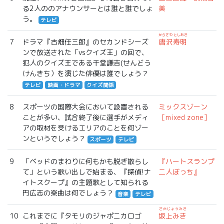
る2人ののアナウンサーとは誰と誰でしょ
美
う。
テレビ
からさわ としあき
7
ドラマ『古畑任三郎』のセカンドシーズ
唐沢寿明
ンで放送された「vsクイズ王」の回で、
犯人のクイズ王である千堂謙吉(せんどう
けんきち）を演じた俳優は誰でしょう？
テレビ
映画・ドラマ
クイズ関係
8
スポーツの国際大会において設置される
ミックスゾーン
ことが多い、試合終了後に選手がメディ
［mixed zone］
アの取材を受けるエリアのことを何ゾー
ンというでしょう？
スポーツ
テレビ
9
「ベッドのまわりに何もかも脱ぎ散らし
『ハートスランプ
て」という歌い出しで始まる、『探偵!ナ
二人ぼっち』
イトスクープ』の主題歌として知られる
円広志の楽曲は何でしょう？
音楽
テレビ
さかじょうみき
10
これまでに『タモリのジャポニカロゴ
坂上みき