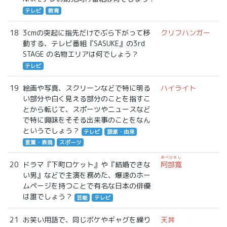
テレビ
教育
18
3cmの突起に指先だけでぶら下がって移
クリフハンガー
動する、テレビ番組『SASUKE』の3rd
STAGE の名物エリアは何でしょう？
テレビ
19
絵画や写真、スクリーンなどで特に明る
ハイライト
い部分や白く見える部分のことを指すこ
とから転じて、スポーツやニュースなど
で特に興味をそそる出来事のことをなん
というでしょう？
テレビ
語源・由来
言葉・表現
スポーツ
あべひろし
20
ドラマ『下町ロケット』や『結婚できな
阿部寛
い男』などで主演を務めた、爆速のホー
ムページを持つことで有名な日本の俳優
は誰でしょう？
芸能
テレビ
21
お笑い用語で、同じボケやギャグを繰り
天丼