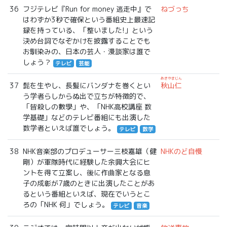
36
フジテレビ『Run for money 逃走中』で
ねづっち
はわずか3秒で確保という番組史上最速記
録を持っている、「整いました!」という
決め台詞でなぞかけを披露することでも
お馴染みの、日本の芸人・漫談家は誰で
しょう？
テレビ
芸能
あきやまじん
37
髭を生やし、長髪にバンダナを巻くとい
秋山仁
う学者らしからぬ出で立ちが特徴的で、
「皆殺しの數學」や、「NHK高校講座 数
学基礎」などのテレビ番組にも出演した
数学者といえば誰でしょう。
テレビ
数学
38
NHK音楽部のプロデューサー三枝嘉雄（健
NHKのど自慢
剛）が軍隊時代に経験した余興大会にヒ
ントを得て立案し、後に作曲家となる息
子の成彰が7歳のときに出演したことがあ
るという番組といえば、現在でいうとこ
ろの「NHK 何」でしょう。
テレビ
音楽