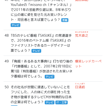
YouTubeの「misono ch（チャンネル）」
で2011年の芸能界引退以来、8年半ぶり
に公の場に姿を見せた元お笑いタレン
ト・司会者と言えば誰でしょう？
芸能
テレビ
あらきなおゆき
48
TBSのテレビ番組『SASUKE』の常連選手
荒木直之
で、2016年のベトナム版『SASUKE』の
ファイナリストであるカーデザイナーは
誰でしょう？
テレビ
49
『発掘！あるある大事典II』打ち切り後の
爆笑レッドカーペ
「代替番組」として、2007年2月18日に
ット
第1回（特別番組）が放送されたお笑いネ
タ番組は何でしょう。
テレビ
にっしんぼう
50
その社名が世間に浸透していないことを
日清紡
フリにした、人の体に犬の頭を持った生
き物が登場するテレビCMが特徴的な日本
の企業は何でしょう？
テレビ
IT・工学