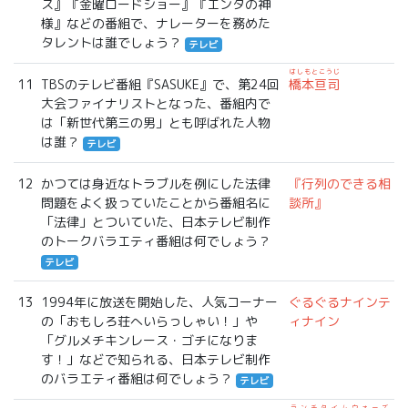
ス』『金曜ロードショー』『エンタの神
様』などの番組で、ナレーターを務めた
タレントは誰でしょう？
テレビ
はしもとこうじ
11
TBSのテレビ番組『SASUKE』で、第24回
橋本亘司
大会ファイナリストとなった、番組内で
は「新世代第三の男」とも呼ばれた人物
は誰？
テレビ
12
かつては身近なトラブルを例にした法律
『行列のできる相
問題をよく扱っていたことから番組名に
談所』
「法律」とついていた、日本テレビ制作
のトークバラエティ番組は何でしょう？
テレビ
13
1994年に放送を開始した、人気コーナー
ぐるぐるナインテ
の「おもしろ荘へいらっしゃい！」や
ィナイン
「グルメチキンレース・ゴチになりま
す！」などで知られる、日本テレビ制作
のバラエティ番組は何でしょう？
テレビ
ランチタイムウォーズ