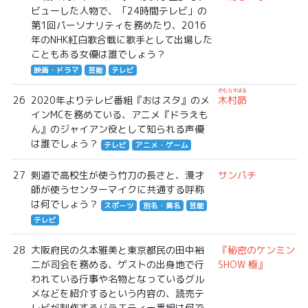
ビューした人物で、「24時間テレビ」の
第1回パーソナリティを務めたり、2016
年のNHK紅白歌合戦に歌手として出場した
こともある女優は誰でしょう？
映画・ドラマ
芸能
テレビ
きむらすばる
26
2020年よりテレビ番組『おはスタ』のメ
木村昴
インMCを務めている、アニメ『ドラえも
ん』のジャイアン役として知られる声優
は誰でしょう？
テレビ
アニメ・ゲーム
27
剣道で高校生が使う竹刀の長さと、漫才
サンパチ
師が使うセンターマイクに共通する呼称
は何でしょう？
スポーツ
別名・異名
芸能
テレビ
28
大阪府民の久本雅美と東京都民の田中裕
『秘密のケンミン
二が司会を務める、ゲストの出身地で行
SHOW 極』
われている行事や名物となっているグル
メなどを紹介するという内容の、読売テ
レビが制作するバラエティー番組は何で