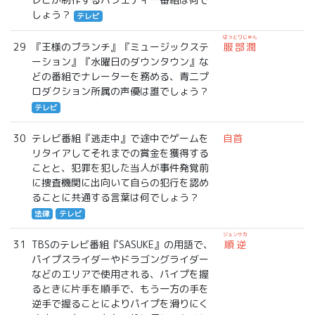
しょう？
テレビ
はっとりじゅん
29
『王様のブランチ』『ミュージックステ
服部潤
ーション』『水曜日のダウンタウン』な
どの番組でナレーターを務める、青二プ
ロダクション所属の声優は誰でしょう？
テレビ
30
テレビ番組『逃走中』で途中でゲームを
自首
リタイアしてそれまでの賞金を獲得する
ことと、犯罪を犯した当人が事件発覚前
に捜査機関に出向いて自らの犯行を認め
ることに共通する言葉は何でしょう？
法律
テレビ
ジュンサカ
31
TBSのテレビ番組『SASUKE』の用語で、
順逆
パイプスライダーやドラゴングライダー
などのエリアで使用される、パイプを握
るときに片手を順手で、もう一方の手を
逆手で握ることによりパイプを滑りにく