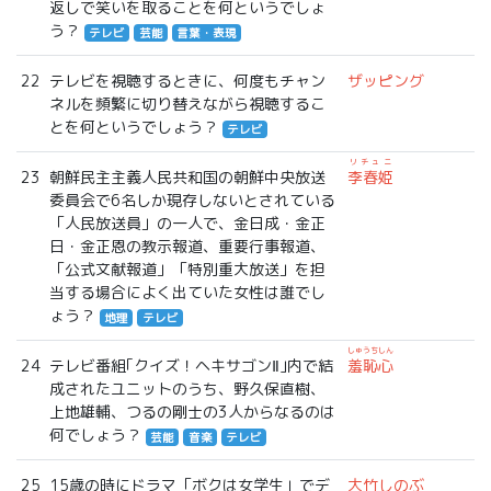
返しで笑いを取ることを何というでしょ
う？
テレビ
芸能
言葉・表現
22
テレビを視聴するときに、何度もチャン
ザッピング
ネルを頻繁に切り替えながら視聴するこ
とを何というでしょう？
テレビ
リチュニ
23
朝鮮民主主義人民共和国の朝鮮中央放送
李春姫
委員会で6名しか現存しないとされている
「人民放送員」の一人で、金日成・金正
日・金正恩の教示報道、重要行事報道、
「公式文献報道」「特別重大放送」を担
当する場合によく出ていた女性は誰でし
ょう？
地理
テレビ
しゅうちしん
24
テレビ番組｢クイズ！ヘキサゴンⅡ｣内で結
羞恥心
成されたユニットのうち、野久保直樹、
上地雄輔、つるの剛士の3人からなるのは
何でしょう？
芸能
音楽
テレビ
25
15歳の時にドラマ「ボクは女学生」でデ
大竹しのぶ