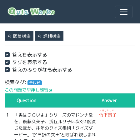
簡易検索
詳細検索
search
search
答えを表示する
タグを表示する
答えのふりがなも表示する
検索タグ:
テレビ
この問題で早押し練習
double_arrow
Question
Answer
たけしたけいこ
1
「男はつらいよ」シリーズのマドンナ役
竹下景子
を、後藤久美子、浅丘ルリ子に次ぐ3度演
じたほか、往年のクイズ番組「クイズダ
ービー」で"三択の女王"と呼ばれ親しまれ