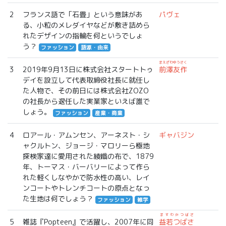
2
フランス語で「石畳」という意味があ
パヴェ
る、小粒のメレダイヤなどが敷き詰めら
れたデザインの指輪を何というでしょ
う？
ファッション
語源・由来
まえざわゆうさく
3
2019年9月13日に株式会社スタートトゥ
前澤友作
デイを設立して代表取締役社長に就任し
た人物で、その前日には株式会社ZOZO
の社長から退任した実業家といえば誰で
しょう。
ファッション
産業・商業
4
ロアール・アムンセン、アーネスト・シ
ギャバジン
ャクルトン、ジョージ・マロリーら極地
探検家達に愛用された綾織の布で、1879
年、トーマス・バーバリーによって作ら
れた軽くしなやかで防水性の高い、レイ
ンコートやトレンチコートの原点となっ
た生地は何でしょう？
ファッション
雑学
ますわかつばさ
5
雑誌『Popteen』で活躍し、2007年に同
益若つばさ