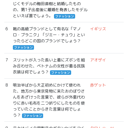
じくモデルの梅田直樹と結婚したもの
の、第1子出産後に離婚を発表したモデル
といえば誰でしょう。
ファッション
6
靴の高級ブランドとして有名な「マノ
イギリス
ロ・ブラニク」「ジミー・チュウ」とい
ったらどこの国のブランドでしょう？
ファッション
7
スリットが入った長い上着にズボンを組
アオザイ
み合わせた、ベトナムの女性が着る民族
衣装は何でしょう？
ファッション
8
明治半ばから大正初めにかけて使われ
赤ゲット
た、地方から東京見物に来たおのぼりさ
んをあざけった言葉で、彼らが外套代わ
りに赤い毛布を二つ折りにしたものを使
っていたことからきた言葉は何でしょ
う？
ファッション