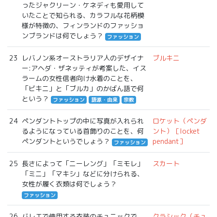
ったジャクリーン・ケネディも愛用して
いたことで知られる、カラフルな花柄模
様が特徴の、フィンランドのファッショ
ンブランドは何でしょう？
ファッション
23
レバノン系オーストラリア人のデザイナ
ブルキニ
ー:アヘダ・ザネッティが考案した、イス
ラームの女性信者向け水着のことを、
「ビキニ」と「ブルカ」のかばん語で何
という？
ファッション
語源・由来
宗教
24
ペンダントトップの中に写真が入れられ
ロケット（ペンダ
るようになっている首飾りのことを、何
ント）［locket
ペンダントというでしょう？
pendant］
ファッション
25
長さによって「ニーレング」「ミモレ」
スカート
「ミニ」「マキシ」などに分けられる、
女性が履く衣類は何でしょう？
ファッション
26
バレエで使用する衣装のチュニックで、
クラシック（チュ