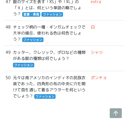
47
服のサイズを表す「XS」や「XL」の
extra
「Ｘ」とは、何という単語の略でしょ
う？
言葉・表現
ファッション
48
チェック柄の一種・ギンガムチェックで
白
大半の場合、使われる色は何色でしょ
う？
ファッション
49
カッター、クレリック、ポロなどの種類
シャツ
がある服の種類は何でしょう？
ファッション
50
元々は南アメリカのインディオの民族衣
ポンチョ
装であった、四角形の布の中央に穴を開
けて首を通して着るアウターを何という
でしょう？
ファッション
arrow_upward