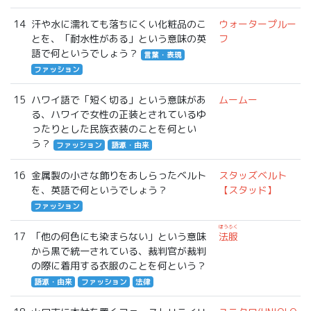
14
汗や水に濡れても落ちにくい化粧品のこ
ウォータープルー
とを、「耐水性がある」という意味の英
フ
語で何というでしょう？
言葉・表現
ファッション
15
ハワイ語で「短く切る」という意味があ
ムームー
る、ハワイで女性の正装とされているゆ
ったりとした民族衣装のことを何とい
う？
ファッション
語源・由来
16
金属製の小さな飾りをあしらったベルト
スタッズベルト
を、英語で何というでしょう？
【スタッド】
ファッション
ほうふく
17
「他の何色にも染まらない」という意味
法服
から黒で統一されている、裁判官が裁判
の際に着用する衣服のことを何という？
語源・由来
ファッション
法律