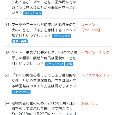
にあてるポーズのことを、歯が痛んでい
るように見えることから俗に何ポーズと
いう？
ファッション
31
ブーツやコートなどに使用される羊の毛
ムートン
皮のことを、「羊」を意味するフランス
［mouton］
語で何というでしょう？
ファッション
語源・由来
32
ケイト・モスに代表される、90年代に流
ヘロイン・シック
行した極端に痩せた病的な風貌のことを
何というでしょう？
ファッション
文化
33
「多くの男性を虜にしてしまう魅力的な
ドファサルメイク
女性」という意味がある、赤を基調とす
る韓国発祥のメイク方法は何でしょう？
ファッション
34
建物の老朽化のため、2016年8月7日21
渋谷パルコ
時をもって閉店した後、建て替えに入
り、2019年11月22日にリニューアルオ