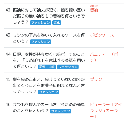
とめそで
42
振袖に対して袖丈が短く、脇を縫い塞い
留袖
だ振りの無い袖をもつ着物を何というで
しょう？
ファッション
文化
43
ミシンの下糸を巻いて入れるケースを何
ボビンケース
という？
ファッション
44
日頃、女性が持ち歩く化粧ポーチのこと
バニティー（ポー
を、「うぬぼれ」を意味する英語を用い
チ）
て何という？
語源・由来
ファッション
45
髪を染めたあと、染まっていない部分が
プリン
出てくることをお菓子に例えてなんと言
うでしょう？
ファッション
46
まつ毛を挟んでカールさせるための道具
ビューラー【アイ
のことを何という？
ラッシュカーラ
ファッション
ー】