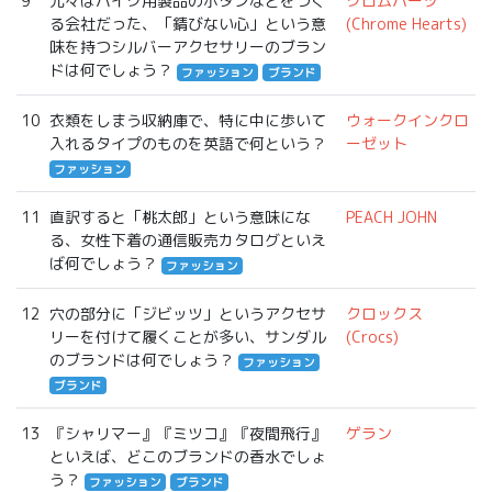
9
元々はバイク用製品のボタンなどをつく
クロムハーツ
る会社だった、「錆びない心」という意
(Chrome Hearts)
味を持つシルバーアクセサリーのブラン
ドは何でしょう？
ファッション
ブランド
10
衣類をしまう収納庫で、特に中に歩いて
ウォークインクロ
入れるタイプのものを英語で何という？
ーゼット
ファッション
11
直訳すると「桃太郎」という意味にな
PEACH JOHN
る、女性下着の通信販売カタログといえ
ば何でしょう？
ファッション
12
穴の部分に「ジビッツ」というアクセサ
クロックス
リーを付けて履くことが多い、サンダル
(Crocs)
のブランドは何でしょう？
ファッション
ブランド
13
『シャリマー』『ミツコ』『夜間飛行』
ゲラン
といえば、どこのブランドの香水でしょ
う？
ファッション
ブランド