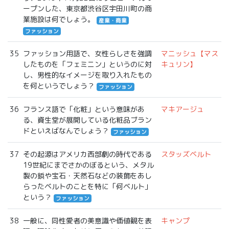
ープンした、東京都渋谷区宇田川町の商
業施設は何でしょう。
産業・商業
ファッション
35
ファッション用語で、女性らしさを強調
マニッシュ【マス
したものを「フェミニン」というのに対
キュリン】
し、男性的なイメージを取り入れたもの
を何というでしょう？
ファッション
36
フランス語で「化粧」という意味があ
マキアージュ
る、資生堂が展開している化粧品ブラン
ドといえばなんでしょう？
ファッション
37
その起源はアメリカ西部劇の時代である
スタッズベルト
19世紀にまでさかのぼるという、メタル
製の鋲や宝石・天然石などの装飾をあし
らったベルトのことを特に「何ベルト」
という？
ファッション
38
一般に、同性愛者の美意識や価値観を表
キャンプ