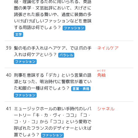
現・理論化するために用いられる、英語
圏の美学・文芸批評において、大げさに
誇張された振る舞いや、過度に装飾の多
いけばけばしいファッションなどを意味
する用語は何でしょう？
ファッション
文学
39
髪の毛の手入れはヘアケア、では爪の手
ネイルケア
入れは何ケアという？
パラレル
ファッション
かくそで
40
刑事を意味する「デカ」という言葉の語
角袖
源となった、明治時代に警察官が着てい
た和服の一種は何でしょう？
言葉・表現
ファッション
41
ミュージックホールの歌い手時代のレパ
シャネル
ートリー「キ・カ・ヴィ・ココ」「コ・
コ・リ・コ」から「ココ」という愛称で
呼ばれたフランスのデザイナーといえば
誰でしょう？
ファッション