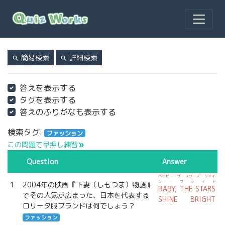
簡易検索
詳細検索
search
search
答えを表示する
タグを表示する
答えのふりがなも表示する
検索タグ:
ファッション
この問題で早押し練習
double_arrow
Question
Answer
ベイビー・ザ・スターズ・シャイ
ン・ブライト
1
2004年の映画『下妻（しもつま）物語』
BABY, THE STARS
でその人気が広まった、日本を代表する
SHINE BRIGHT
ロリータ服ブランドは何でしょう？
ファッション