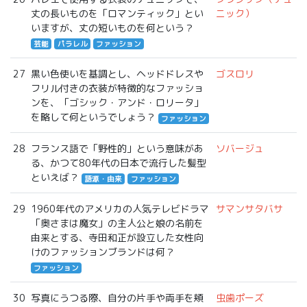
丈の長いものを「ロマンティック」とい
ニック）
いますが、丈の短いものを何という？
芸能
パラレル
ファッション
27
黒い色使いを基調とし、ヘッドドレスや
ゴスロリ
フリル付きの衣装が特徴的なファッショ
ンを、「ゴシック・アンド・ロリータ」
を略して何というでしょう？
ファッション
28
フランス語で「野性的」という意味があ
ソバージュ
る、かつて80年代の日本で流行した髪型
といえば？
語源・由来
ファッション
29
1960年代のアメリカの人気テレビドラマ
サマンサタバサ
「奥さまは魔女」の主人公と娘の名前を
由来とする、寺田和正が設立した女性向
けのファッションブランドは何？
ファッション
30
写真にうつる際、自分の片手や両手を頬
虫歯ポーズ