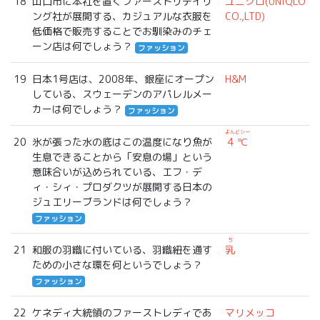
18
山口市に本社を置くファーストリテイリ
ユニクロ(UNIQLO
ング社が展開する、カジュアルな衣服を
CO.,LTD)
低価格で販売することでお馴染みのチェ
ーン店は何でしょう？
ファッション
19
日本1号店は、2008年、銀座にオープン
H&M
している、スウェーデンのアパレルメー
カーは何でしょう？
ファッション
よんどシー
20
氷が張った水の底はこの温度になり魚が
4℃
生息できることから「安息の場」という
意味合いが込められている、エフ・デ
ィ・シィ・プロダクツが展開する日本の
ジュエリーブランドは何でしょう？
ファッション
ち
21
和服の羽織に付いている、羽織紐を通す
乳
ための小さな環を何というでしょう？
ファッション
22
ケネディ大統領のファーストレディであ
マリメッコ