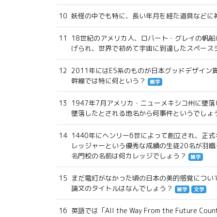
10
妖怪の中でも特に、長い年月を経た道具などに
11
18世紀のアメリカ人、ロバート・グレイの帆船
げられ、世界で初めて宇宙に到達したスペース
12
2011年にはE5系のものが日本グッドデザイ
幹線では特に何という？
雑学
13
1947年7月アメリカ・ニューメキシコ州に墜落
墜落したとされる地名から何事件というでしょ
14
1440年にヘンリー6世によって創立され、正式名称をKing's
レッジャーという優秀な成績の生徒20名が羽
名門校の名前は何カレッジでしょう？
雑学
15
まだ電灯がなかった頃の日本の美的感覚につい
論文のタイトルはなんでしょう？
雑学
文学
16
英語では「All the Way From the Fut