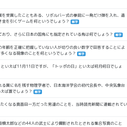
賞を受賞したこともある、リボルバー式の拳銃に一発だけ弾を入れ、適
き金を引くゲームを何というでしょう？
雑学
ており、さらに日本の国鳥にも指定されている鳥は何でしょう？
雑学
の年齢を正確に把握していない人が切りの良い数字で回答することによ
て多くなる現象のことを何というでしょう？
雑学
といえば11月11日ですが、「トッポの日」といえば何月何日でしょ
れる賞に名を残す物理学者で、日本海洋学会の初代会長や、中央気象台
いえば誰でしょう？
雑学
いたくなる真面目一方だった男達のことを、当時読売新聞に連載されて
岡慎太郎などの44人の武士により撮影されたとされる集合写真のこと