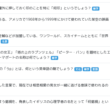
欄外に押しておく印のことを特に「何印」というでしょう？
雑学
る、アメリカで1968年から1999年にかけて使われていた架空の映画
空輸などが加盟している、ワンワールド、スカイチームとともに「世界
名数
雪の女王」「塔の上のラプンツェル」「ピーター・パン」を題材とした
ーマポートの名称は何でしょう？
雑学
きの「うp」とは、何という英単語の略でしょう？
文化
雑学
言語
した言葉で、現在では相思相愛の男女が一緒に逃げる意味で使われるの
まう錯視を、発表したイギリスの心理学者の名をとって「何錯視」とい