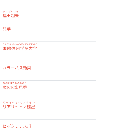
ふくだたけお
福田赳夫
熊手
こくさいしんしゅうがくいんだいがく
国際信州学院大学
カラーバス効果
ひこほほでみのみこと
彦火火出見尊
りあさいと/しょうせい
リアサイト／照星
ヒポクラテス爪