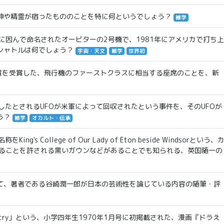
神や精霊が宿ったもののことを特に何というでしょう？
雑学
に因んで命名されたオービターの2号機で、1981年にアメリカで打ち上
シャトルは何でしょう？
宇宙・天文
雑学
世界初
ン賞を受賞した、飛行機のファーストクラスに相当する座席のことを、新
したとされるUFOが米軍によって回収されたという事件を、そのUFOが
う？
雑学
オカルト・伝承
 College of Our Lady of Eton beside Windsorという、
織ることを許される黒いガウンなどがあることでも知られる、英国随一の
て、著者である谷崎潤一郎が日本の芸術性を論じている内容の随筆・評
ure Country」という、小学四年生1970年1月号に初掲載された、漫画『ドラえ