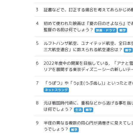
3
証書などで、訂正する場合を考えてあらかじめ
4
初めて使われた映画は『夏の日のさよなら』であ
監督の名前は何でしょう？
映画・ドラマ
雑学
5
ルフトハンザ航空、ユナイテッド航空、全日本
三大航空連合」に数えられる航空連合は？
雑学
6
2022年度中の開業を目指している，「アナと
リアを展開する東京ディズニーシーの新しいテ
7
「うぽつ」や「うp主(うぷぬし)」といったと
ネットスラング
8
元は戦国時代頃に、重税などから逃げる事を指
は何でしょう？
生活
雑学
9
半径の異なる複数の同心円が渦巻きに見えてし
うでしょう？
雑学