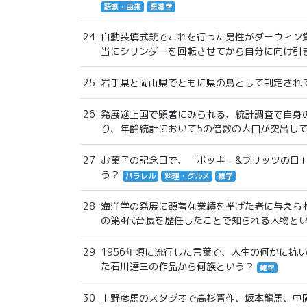
語源・由来
医薬学
24
自動装填式銃でこれを行った男性がダーウィン
当にシリンダーを回転させてから自分に向け引
25
岩手県と岡山県でともに県の鳥として制定され
26
発展途上国で顕著にみられる、統計調査で自身
り、年齢統計において5の倍数の人口が突出し
27
お菓子の記念日で、「ポッキー&プリッツの日」
う？
パラレル
料理・グルメ
雑学
28
海洋学の発展に顕著な業績を挙げた者に与えら
の第4代台長を歴任したことで知られる人物と
29
1956年頃に流行した言葉で、人生の何かに抗
た石川達三の作品から何族という？
雑学
30
上野彦馬のスタジオで高杉晋作、坂本龍馬、中