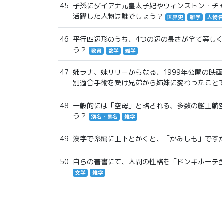
45
子孫にダイアナ元皇太子妃やウィンストン・チ
活躍した人物は誰でしょう？
世界史
雑学
人物
46
平行四辺形のうち、4つの辺の長さが全て等し
う？
教育
数学
雑学
47
姉ラナ、妹リリーからなる、1999年公開の映画
別適合手術を受け兄弟から姉妹に変わったこと
48
一般的には「空母」と略される、多数の艦上航
う？
別名・異名
雑学
49
漢字で糸編に上下とかくと、「かみしも」です
50
自らの著書にて、人間の性格を「ドンキホーテ
文学
雑学