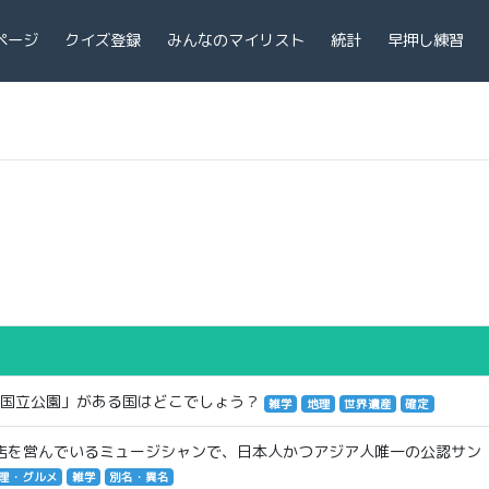
ページ
クイズ登録
みんなのマイリスト
統計
早押し練習
イ国立公園」がある国はどこでしょう？
雑学
地理
世界遺産
確定
店を営んでいるミュージシャンで、日本人かつアジア人唯一の公認サン
理・グルメ
雑学
別名・異名