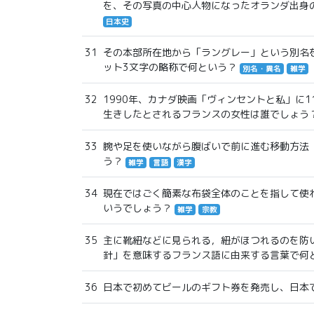
を、その写真の中心人物になったオランダ出身
日本史
31
その本部所在地から「ラングレー」という別名
ット3文字の略称で何という？
別名・異名
雑学
32
1990年、カナダ映画「ヴィンセントと私」に
生きしたとされるフランスの女性は誰でしょう
33
腕や足を使いながら腹ばいで前に進む移動方法
う？
雑学
言語
漢字
34
現在ではごく簡素な布袋全体のことを指して使
いうでしょう？
雑学
宗教
35
主に靴紐などに見られる，紐がほつれるのを防
針」を意味するフランス語に由来する言葉で何
36
日本で初めてビールのギフト券を発売し、日本