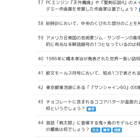
37
PCエンジン『天外魔境』や『聖剣伝説4』のメ
デミー作曲賞を受賞した作曲家は誰でしょう？
38
砂時計において、中央のくびれた部分のことを
39
アメリカ合衆国の芸術家ジム・サンボーンの彫
的に有名な未解読暗号の1つとなっているのは
40
1986年に橋本孝治が発表された世界一長い詰
41
欧文モールス符号において、短点1つで表され
42
東京都東池袋にある「『サンシャイン60』の6階
43
チョコレートに含まれるココアバターが温度の
何というでしょう？
雑学
44
昔話「桃太郎」に登場する鬼ヶ島のモデルとさ
の離島は何でしょう？
文化
雑学
地理