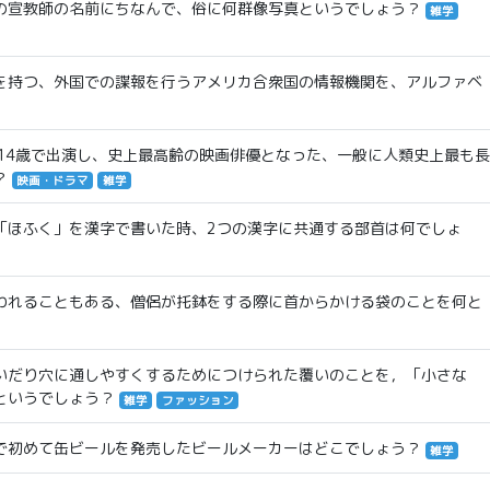
の宣教師の名前にちなんで、俗に何群像写真というでしょう？
雑学
を持つ、外国での諜報を行うアメリカ合衆国の情報機関を、アルファベ
114歳で出演し、史上最高齢の映画俳優となった、一般に人類史上最も長
？
映画・ドラマ
雑学
「ほふく」を漢字で書いた時、2つの漢字に共通する部首は何でしょ
われることもある、僧侶が托鉢をする際に首からかける袋のことを何と
いだり穴に通しやすくするためにつけられた覆いのことを，「小さな
というでしょう？
雑学
ファッション
で初めて缶ビールを発売したビールメーカーはどこでしょう？
雑学