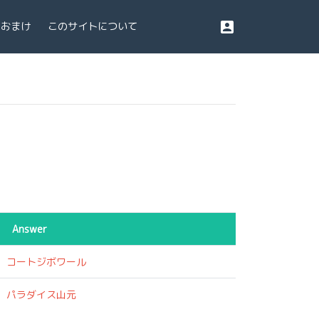
account_box
おまけ
このサイトについて
Answer
コートジボワール
パラダイス山元