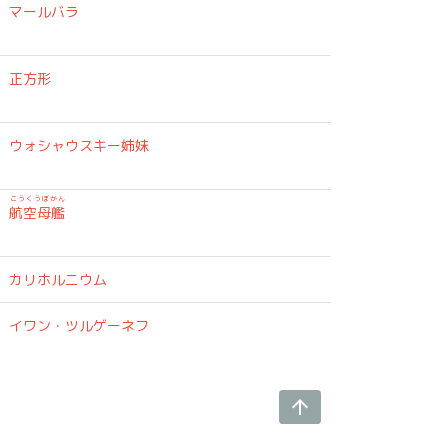
マールバラ
正方形
ウォシャウスキー姉妹
こうくうぼかん
航空母艦
カリホルニウム
イワン・ツルゲーネフ
arrow_upward