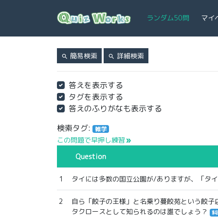
ランダム50問
マイ
簡易検索
詳細検索
search
search
答えを表示する
タグを表示する
答えのふりがなも表示する
検索タグ:
雑学
この問題で早押し練習
double_arrow
Question
1
タイには多数の国立公園が/ありますが、「タ
2
自ら「餃子の王様」と名乗り蔓餃苑という餃子
タクロースとして知られるのは誰でしょう？
料