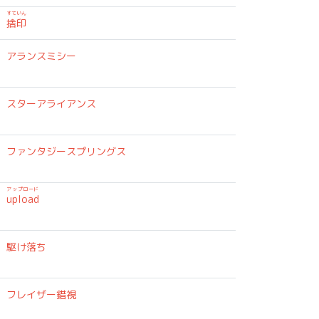
すていん
捨印
アランスミシー
スターアライアンス
エ
ファンタジースプリングス
アップロード
upload
駆け落ち
フレイザー錯視