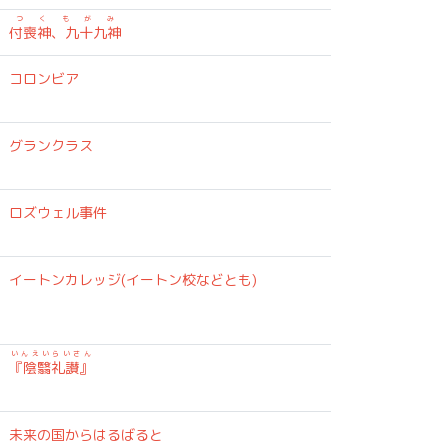
つくもがみ
付喪神、九十九神
コロンビア
グランクラス
ロズウェル事件
カ
イートンカレッジ(イートン校などとも)
いんえいらいさん
『陰翳礼讃』
未来の国からはるばると