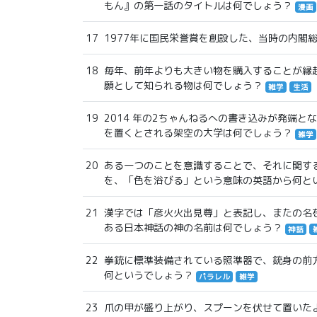
もん』の第一話のタイトルは何でしょう？
漫画
17
1977年に国民栄誉賞を創設した、当時の内閣
18
毎年、前年よりも大きい物を購入することが縁
願として知られる物は何でしょう？
雑学
生活
19
2014 年の2ちゃんねるへの書き込みが発端
を置くとされる架空の大学は何でしょう？
雑学
20
ある一つのことを意識することで、それに関す
を、「色を浴びる」という意味の英語から何と
21
漢字では「彦火火出見尊」と表記し、またの名
ある日本神話の神の名前は何でしょう？
神話
22
拳銃に標準装備されている照準器で、銃身の前
何というでしょう？
パラレル
雑学
23
爪の甲が盛り上がり、スプーンを伏せて置いた