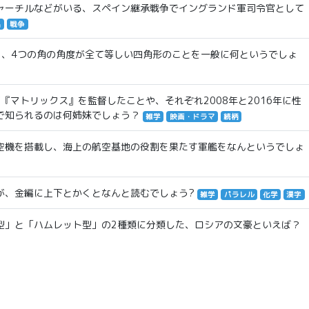
ャーチルなどがいる、スペイン継承戦争でイングランド軍司令官として
名
戦争
く、4つの角の角度が全て等しい四角形のことを一般に何というでしょ
『マトリックス』を監督したことや、それぞれ2008年と2016年に性
で知られるのは何姉妹でしょう？
雑学
映画・ドラマ
続柄
空機を搭載し、海上の航空基地の役割を果たす軍艦をなんというでしょ
が、金編に上下とかくとなんと読むでしょう?
雑学
パラレル
化学
漢字
型」と「ハムレット型」の2種類に分類した、ロシアの文豪といえば？