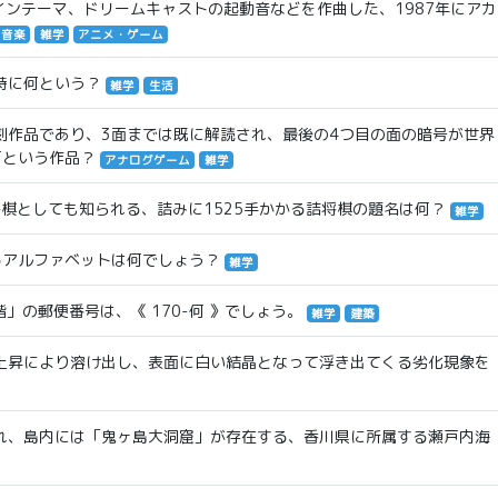
インテーマ、ドリームキャストの起動音などを作曲した、1987年にアカ
音楽
雑学
アニメ・ゲーム
特に何という？
雑学
生活
刻作品であり、3面までは既に解読され、最後の4つ目の面の暗号が世界
何という作品？
アナログゲーム
雑学
将棋としても知られる、詰みに1525手かかる詰将棋の題名は何？
雑学
るアルファベットは何でしょう？
雑学
」の郵便番号は、《 170-何 》でしょう。
雑学
建築
上昇により溶け出し、表面に白い結晶となって浮き出てくる劣化現象を
れ、島内には「鬼ヶ島大洞窟」が存在する、香川県に所属する瀬戸内海