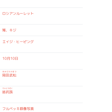
ロシアンルーレット
雉、キジ
エイジ・ヒーピング
10月10日
おかだたけまつ
岡田武松
ていこうぞく
い
抵抗族
フルベッキ群像写真