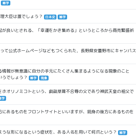
雑学
総理大臣は誰でしょう？
日本史
雑学
起が良いとされる、「幸運をかき集める」というところから商売繁盛祈
となって公式ホームページなどもつくられた，長野県安曇野市にキャンパス
る情報が無意識に自分の手元にたくさん集まるようになる現象のこと
いうでしょう？
雑学
現象
をホオリノミコトという、鸕鷀草葺不合尊の父であり神武天皇の祖父で
雑学
方にあるものをフロントサイトといいますが、銃身の後方にあるものを
ような形になるという症状を、ある人名を用いて何爪という？
雑学