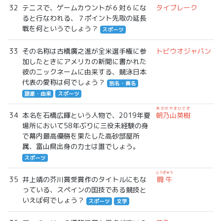
32
テニスで、ゲームカウントが６対６にな
タイブレーク
ると行なわれる、７ポイント先取の延長
戦を何というでしょう？
スポーツ
33
その名称は古橋廣之進が全米選手権に参
トビウオジャパン
加したときにアメリカの新聞に書かれた
彼のニックネームに由来する、競泳日本
代表の愛称は何でしょう？
別名・異名
語源・由来
スポーツ
あさのやまひでき
34
本名を石橋広暉という人物で、2019年夏
朝乃山英樹
場所において58年ぶりに三役未経験の身
で幕内最高優勝を果たした高砂部屋所
属、富山県出身の力士は誰でしょう。
スポーツ
とうぎゅう
35
井上靖の芥川賞受賞作のタイトルにもな
闘牛
っている、スペインの国技である競技と
いえば何でしょう？
スポーツ
文学