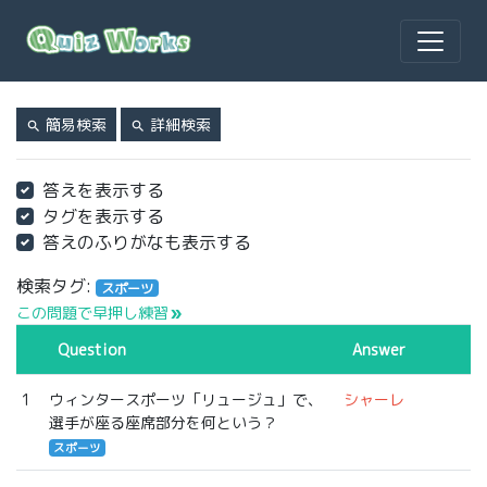
簡易検索
詳細検索
search
search
答えを表示する
タグを表示する
答えのふりがなも表示する
検索タグ:
スポーツ
この問題で早押し練習
double_arrow
Question
Answer
1
ウィンタースポーツ「リュージュ」で、
シャーレ
選手が座る座席部分を何という？
スポーツ