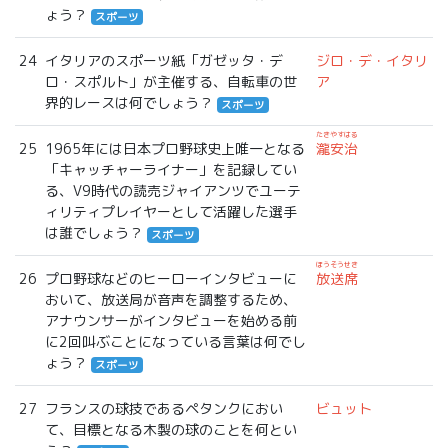
ょう？
スポーツ
24
イタリアのスポーツ紙「ガゼッタ・デ
ジロ・デ・イタリ
ロ・スポルト」が主催する、自転車の世
ア
界的レースは何でしょう？
スポーツ
たきやすはる
25
1965年には日本プロ野球史上唯一となる
瀧安治
「キャッチャーライナー」を記録してい
る、V9時代の読売ジャイアンツでユーテ
ィリティプレイヤーとして活躍した選手
は誰でしょう？
スポーツ
ほうそうせき
26
プロ野球などのヒーローインタビューに
放送席
おいて、放送局が音声を調整するため、
アナウンサーがインタビューを始める前
に2回叫ぶことになっている言葉は何でし
ょう？
スポーツ
27
フランスの球技であるペタンクにおい
ビュット
て、目標となる木製の球のことを何とい