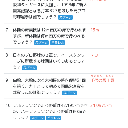
阪神タイガースに入団し、1998年に新人
最高記録となる打率.327を残した元プロ
野球選手は誰でしょう？
スポーツ
7
体操の床競技は12ｍ四方の床で行われま
13ｍ
すが、新体操は何ｍ四方の床で行われる
でしょう？
スポーツ
パラレル
8
日本のプロ野球の２軍で、イースタンリ
７つ
ーグに所属する球団はいくつあるでしょ
う？
スポーツ
ちよのふじみつぐ
9
白鵬、大鵬に次ぐ大相撲の幕内優勝31回
千代の富士貢
を誇り、力士として初めて国民栄誉賞を
受賞したのは誰でしょう？
スポーツ
10
フルマラソンで走る距離は42.195kmです
21.0975km
が、ハーフマラソンで走る距離は何kmで
しょう？
スポーツ
パラレル