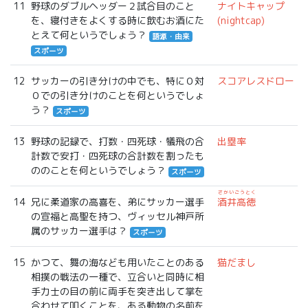
11
野球のダブルヘッダー２試合目のこと
ナイトキャップ
を、寝付きをよくする時に飲むお酒にた
(nightcap)
とえて何というでしょう？
語源・由来
スポーツ
12
サッカーの引き分けの中でも、特に０対
スコアレスドロー
０での引き分けのことを何というでしょ
う？
スポーツ
13
野球の記録で、打数・四死球・犠飛の合
出塁率
計数で安打・四死球の合計数を割ったも
ののことを何というでしょう？
スポーツ
さかいごうとく
14
兄に柔道家の高喜を、弟にサッカー選手
酒井高徳
の宣福と高聖を持つ、ヴィッセル神戸所
属のサッカー選手は？
スポーツ
15
かつて、舞の海なども用いたことのある
猫だまし
相撲の戦法の一種で、立合いと同時に相
手力士の目の前に両手を突き出して掌を
合わせて叩くことを、ある動物の名前を