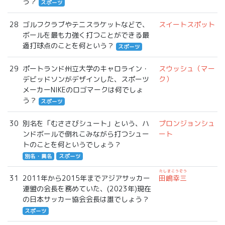
う？
スポーツ
28
ゴルフクラブやテニスラケットなどで、
スイートスポット
ボールを最も力強く打つことができる最
適打球点のことを何という？
スポーツ
29
ポートランド州立大学のキャロライン・
スウッシュ（マー
デビッドソンがデザインした、スポーツ
ク）
メーカーNIKEのロゴマークは何でしょ
う？
スポーツ
30
別名を「むささびシュート」という、ハ
プロンジョンシュ
ンドボールで倒れこみながら打つシュー
ート
トのことを何というでしょう？
別名・異名
スポーツ
たしまこうぞう
31
2011年から2015年までアジアサッカー
田嶋幸三
連盟の会長を務めていた、(2023年)現在
の日本サッカー協会会長は誰でしょう？
スポーツ