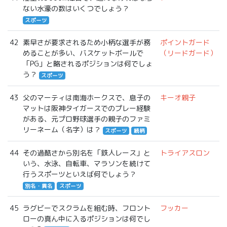
ない水濠の数はいくつでしょう？
スポーツ
42
素早さが要求されるため小柄な選手が務
ポイントガード
めることが多い、バスケットボールで
（リードガード）
「PG」と略されるポジションは何でしょ
う？
スポーツ
43
父のマーティは南海ホークスで、息子の
キーオ親子
マットは阪神タイガースでのプレー経験
がある、元プロ野球選手の親子のファミ
リーネーム（名字）は？
スポーツ
続柄
44
その過酷さから別名を「鉄人レース」と
トライアスロン
いう、水泳、自転車、マラソンを続けて
行うスポーツといえば何でしょう？
別名・異名
スポーツ
45
ラグビーでスクラムを組む時、フロント
フッカー
ローの真ん中に入るポジションは何でし