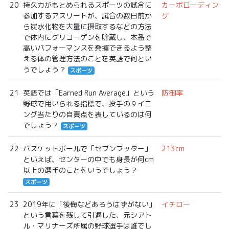
20
持久力がもとめられるスポーツの試合に
カーボローディン
参加するアスリートが、試合の数日前か
グ
ら炭水化物を大量に摂取するなどの方法
で体内にグリコーゲンを貯蔵し、本番で
高いパフォーマンスを発揮できるよう整
える体の管理方法のことを英語で何とい
うでしょう？
スポーツ
21
英語では「Earned Run Average」という
防御率
野球で用いられる指標で、投手の９イニ
ング当たりの自責点を表しているのは何
でしょう？
スポーツ
22
バスケットボールで「セブンフッター」
213cm
といえば、センターの中でも身長が何cm
以上の選手のことをいうでしょう？
スポーツ
23
2019年に「後悔などあろうはずがない」
イチロー
という言葉を残して引退した、元シアト
ル・マリナーズ所属の野球選手は誰でし