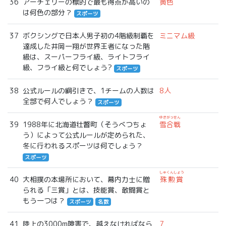
36
アーチェリーの標的で最も得点が高いの
黄色
は何色の部分？
スポーツ
37
ボクシングで日本人男子初の4階級制覇を
ミニマム級
達成した井岡一翔が世界王者になった階
級は、スーパーフライ級、ライトフライ
級、フライ級と何でしょう?
スポーツ
38
公式ルールの綱引きで、1チームの人数は
8人
全部で何人でしょう？
スポーツ
ゆきがっせん
39
1988年に北海道壮瞥町（そうべつちょ
雪合戦
う）によって公式ルールが定められた、
冬に行われるスポーツは何でしょう？
スポーツ
しゅくんしょう
40
大相撲の本場所において、幕内力士に贈
殊勲賞
られる「三賞」とは、技能賞、敢闘賞と
もう一つは？
スポーツ
名数
41
陸上の3000m障害で、越えなければなら
7