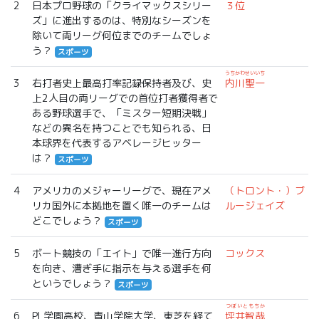
2
日本プロ野球の「クライマックスシリー
３位
ズ」に進出するのは、特別なシーズンを
除いて両リーグ何位までのチームでしょ
う？
スポーツ
うちかわせいいち
3
右打者史上最高打率記録保持者及び、史
内川聖一
上2人目の両リーグでの首位打者獲得者で
ある野球選手で、「ミスター短期決戦」
などの異名を持つことでも知られる、日
本球界を代表するアベレージヒッター
は？
スポーツ
4
アメリカのメジャーリーグで、現在アメ
（トロント・）ブ
リカ国外に本拠地を置く唯一のチームは
ルージェイズ
どこでしょう？
スポーツ
5
ボート競技の「エイト」で唯一進行方向
コックス
を向き、漕ぎ手に指示を与える選手を何
というでしょう？
スポーツ
つぼいともちか
6
PL学園高校、青山学院大学、東芝を経て
坪井智哉