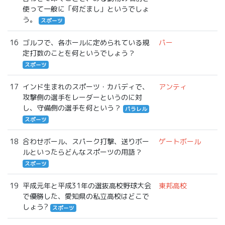
使って一般に「何だまし」というでしょ
う。
スポーツ
16
ゴルフで、各ホールに定められている規
パー
定打数のことを何というでしょう？
スポーツ
17
インド生まれのスポーツ・カバディで、
アンティ
攻撃側の選手をレーダーというのに対
し、守備側の選手を何という？
パラレル
スポーツ
18
合わせボール、スパーク打撃、送りボー
ゲートボール
ルといったらどんなスポーツの用語？
スポーツ
19
平成元年と平成31年の選抜高校野球大会
東邦高校
で優勝した、愛知県の私立高校はどこで
しょう?
スポーツ