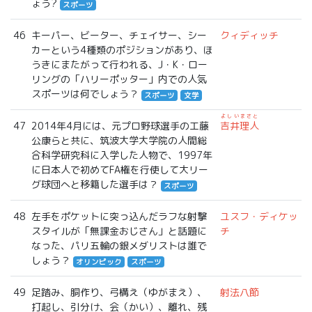
ょう?
スポーツ
46
キーパー、ビーター、チェイサー、シー
クィディッチ
カーという4種類のポジションがあり、ほ
うきにまたがって行われる、J・K・ロー
リングの「ハリーポッター」内での人気
スポーツは何でしょう？
スポーツ
文学
よしいまさと
47
2014年4月には、元プロ野球選手の工藤
吉井理人
公康らと共に、筑波大学大学院の人間総
合科学研究科に入学した人物で、1997年
に日本人で初めてFA権を行使して大リー
グ球団へと移籍した選手は？
スポーツ
48
左手をポケットに突っ込んだラフな射撃
ユスフ・ディケッ
スタイルが「無課金おじさん」と話題に
チ
なった、パリ五輪の銀メダリストは誰で
しょう？
オリンピック
スポーツ
49
足踏み、胴作り、弓構え（ゆがまえ）、
射法八節
打起し、引分け、会（かい）、離れ、残