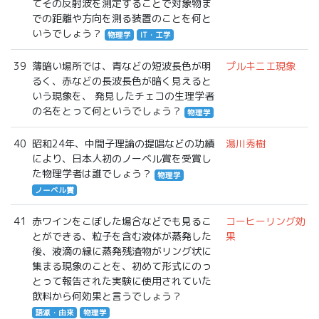
てその反射波を測定することで対象物ま
での距離や方向を測る装置のことを何と
いうでしょう？
物理学
IT・工学
39
薄暗い場所では、青などの短波長色が明
プルキニエ現象
るく、赤などの長波長色が暗く見えると
いう現象を、 発見したチェコの生理学者
の名をとって何というでしょう？
物理学
40
昭和24年、中間子理論の提唱などの功績
湯川秀樹
により、日本人初のノーベル賞を受賞し
た物理学者は誰でしょう？
物理学
ノーベル賞
41
赤ワインをこぼした場合などでも見るこ
コーヒーリング効
とができる、粒子を含む液体が蒸発した
果
後、液滴の縁に蒸発残渣物がリング状に
集まる現象のことを、初めて形式にのっ
とって報告された実験に使用されていた
飲料から何効果と言うでしょう？
語源・由来
物理学