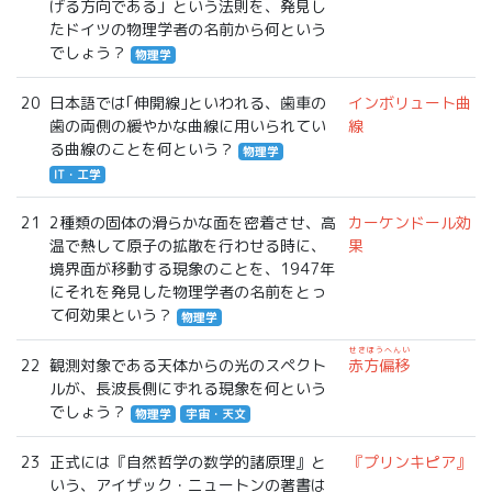
げる方向である」という法則を、発見し
たドイツの物理学者の名前から何という
でしょう？
物理学
20
日本語では｢伸開線｣といわれる、歯車の
インボリュート曲
歯の両側の緩やかな曲線に用いられてい
線
る曲線のことを何という？
物理学
IT・工学
21
2種類の固体の滑らかな面を密着させ、高
カーケンドール効
温で熱して原子の拡散を行わせる時に、
果
境界面が移動する現象のことを、1947年
にそれを発見した物理学者の名前をとっ
て何効果という？
物理学
せきほうへんい
22
観測対象である天体からの光のスペクト
赤方偏移
ルが、長波長側にずれる現象を何という
でしょう？
物理学
宇宙・天文
23
正式には『自然哲学の数学的諸原理』と
『プリンキピア』
いう、アイザック・ニュートンの著書は