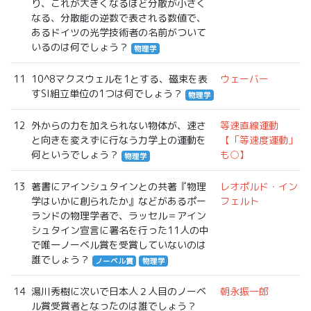
り、これが大きくなるほど分散が小さく
なる、分散能の逆数で表される数値で、
あるドイツの光学技術者の名前がついて
いるのは何でしょう？
物理学
11
10^8マクスウェルを1とする、磁束を表
ウェーバー
すSI組立単位の1つは何でしょう？
物理学
12
外からの力を加えられない物体が、速さ
等速直線運動
と向きを変えずに行なう力学上の運動を
【「等速度運動」
何というでしょう？
も○】
物理学
13
著書にアインシュタインとの共著『物理
レオポルド・イン
学はいかに創られたか』などがあるポー
フェルト
ランドの物理学者で、ラッセル＝アイン
シュタイン宣言に署名を行った11人の中
で唯一ノーベル賞を受賞していないのは
誰でしょう？
ノーベル賞
物理学
14
湯川秀樹に次いで日本人２人目のノーベ
朝永振一郎
ル賞受賞者となったのは誰でしょう？