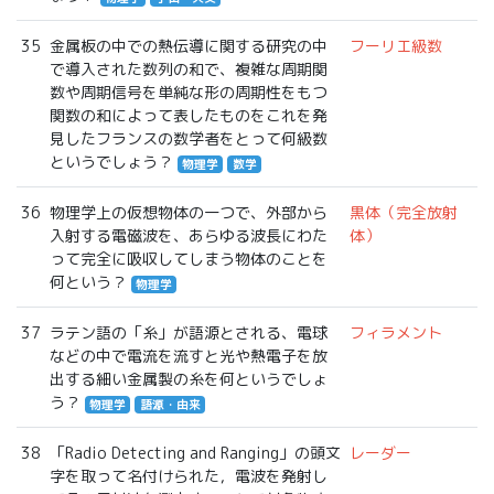
35
金属板の中での熱伝導に関する研究の中
フーリエ級数
で導入された数列の和で、複雑な周期関
数や周期信号を単純な形の周期性をもつ
関数の和によって表したものをこれを発
見したフランスの数学者をとって何級数
というでしょう？
物理学
数学
36
物理学上の仮想物体の一つで、外部から
黒体（完全放射
入射する電磁波を、あらゆる波長にわた
体）
って完全に吸収してしまう物体のことを
何という？
物理学
37
ラテン語の「糸」が語源とされる、電球
フィラメント
などの中で電流を流すと光や熱電子を放
出する細い金属製の糸を何というでしょ
う？
物理学
語源・由来
38
「Radio Detecting and Ranging」の頭文
レーダー
字を取って名付けられた，電波を発射し