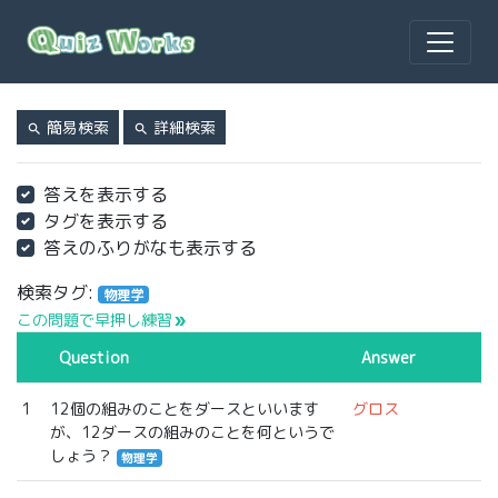
簡易検索
詳細検索
search
search
答えを表示する
タグを表示する
答えのふりがなも表示する
検索タグ:
物理学
この問題で早押し練習
double_arrow
Question
Answer
1
12個の組みのことをダースといいます
グロス
が、12ダースの組みのことを何というで
しょう？
物理学