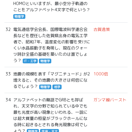
HOMOといいますが、最小空分子軌道の
ことをアルファベット4文字で何という？
物理学
32
電気通信学会会長、国際電波科学連合会
古賀逸策
長などを歴任した佐賀県出身の電気工学
者で、昭和7年、温度変化の影響を受けに
くい水晶振動子を発明し、現在のクォー
ツ時計全盛の基礎を築いたのは誰でしょ
う？
IT・工学
物理学
33
地震の規模を表す「マグニチュード」が2
1000倍
増えると、その地震の大きさは何倍にな
るでしょう？
物理学
地学
34
アルファベットの略語でGRBとも呼ば
ガンマ線バースト
れ、天文学の分野で知られている中でも
最も光度が高い現象といわれる、一説に
は超大質量の恒星がブラックホールにな
る時に起きるとされる発光現象は何でし
ょう？
物理学
宇宙・天文