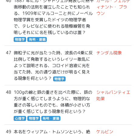
46
1887 年にル・シャトリエが発表した熱平
カール・フェルデ
衡移動の法則を確立したことでも知られ
ィナント・ ブラ
る、1909年にマルコーニと共にノーベル
ウン
物理学賞を受賞したドイツの物理学者
で、テレビなどに使われる陰極線管を発
明しそれにに名を残しているのは誰？
物理学
発明・提唱
47
微粒子に光が当たった時、波長の4乗に反
チンダル現象
比例して発散するというレイリー散乱に
よって説明される、コロイド溶液に光を
当てた時、光の通り道だけが明るく見え
る現象を何という？
物理学
48
100gの綿と鉄の重さを比べた際に、鉄の
シャルパンティエ
方が重く感じてしまうように、物理的な
効果
重さの等しいものでも、体積が小さい方
が重く感じてしまう現象を何という？
心理学
物理学
発明・提唱
49
本名をウィリアム・トムソンという、絶
ケルビン