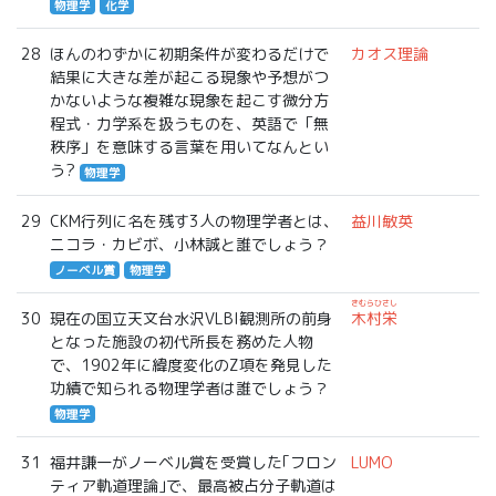
物理学
化学
28
ほんのわずかに初期条件が変わるだけで
カオス理論
結果に大きな差が起こる現象や予想がつ
かないような複雑な現象を起こす微分方
程式・力学系を扱うものを、英語で「無
秩序」を意味する言葉を用いてなんとい
う?
物理学
29
CKM行列に名を残す3人の物理学者とは、
益川敏英
ニコラ・カビボ、小林誠と誰でしょう？
ノーベル賞
物理学
きむらひさし
30
現在の国立天文台水沢VLBI観測所の前身
木村栄
となった施設の初代所長を務めた人物
で、1902年に緯度変化のZ項を発見した
功績で知られる物理学者は誰でしょう？
物理学
31
福井謙一がノーベル賞を受賞した｢フロン
LUMO
ティア軌道理論｣で、最高被占分子軌道は