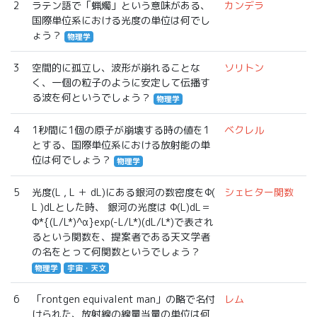
2
ラテン語で「蝋燭」という意味がある、
カンデラ
国際単位系における光度の単位は何でし
ょう？
物理学
3
空間的に孤立し、波形が崩れることな
ソリトン
く、一個の粒子のように安定して伝播す
る波を何というでしょう？
物理学
4
1秒間に1個の原子が崩壊する時の値を1
ベクレル
とする、国際単位系における放射能の単
位は何でしょう？
物理学
5
光度(L , L ＋ dL)にある銀河の数密度をΦ(
シェヒター関数
L )dLとした時、 銀河の光度は Φ(L)dL＝
Φ*{(L/L*)‪^α‬}exp(-L/L*)(dL/L*)で表され
るという関数を、提案者である天文学者
の名をとって何関数というでしょう？
物理学
宇宙・天文
6
「rontgen equivalent man」の略で名付
レム
けられた、放射線の線量当量の単位は何