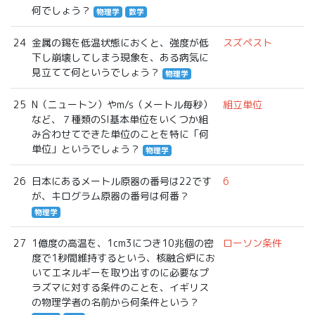
何でしょう？
物理学
数学
24
金属の錫を低温状態におくと、強度が低
スズペスト
下し崩壊してしまう現象を、ある病気に
見立てて何というでしょう？
物理学
25
N（ニュートン）やm/s（メートル毎秒）
組立単位
など、７種類のSI基本単位をいくつか組
み合わせてできた単位のことを特に「何
単位」というでしょう？
物理学
26
日本にあるメートル原器の番号は22です
6
が、キログラム原器の番号は何番？
物理学
27
1億度の高温を、1cm3につき10兆個の密
ローソン条件
度で1秒間維持するという、核融合炉にお
いてエネルギーを取り出すのに必要なプ
ラズマに対する条件のことを、イギリス
の物理学者の名前から何条件という？