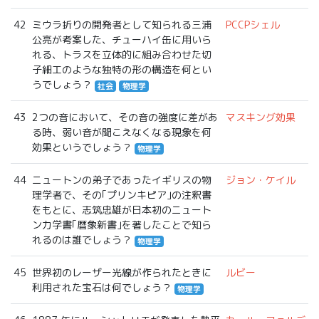
42
ミウラ折りの開発者として知られる三浦
PCCPシェル
公亮が考案した、チューハイ缶に用いら
れる、トラスを立体的に組み合わせた切
子細工のような独特の形の構造を何とい
うでしょう？
社会
物理学
43
2つの音において、その音の強度に差があ
マスキング効果
る時、弱い音が聞こえなくなる現象を何
効果というでしょう？
物理学
44
ニュートンの弟子であったイギリスの物
ジョン・ケイル
理学者で、その｢プリンキピア｣の注釈書
をもとに、志筑忠雄が日本初のニュート
ン力学書｢暦象新書｣を著したことで知ら
れるのは誰でしょう？
物理学
45
世界初のレーザー光線が作られたときに
ルビー
利用された宝石は何でしょう？
物理学