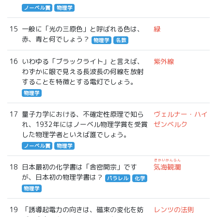
ノーベル賞
物理学
15
一般に「光の三原色」と呼ばれる色は、
緑
赤、青と何でしょう？
物理学
名数
16
いわゆる「ブラックライト」と言えば、
紫外線
わずかに眼で見える長波長の何線を放射
することを特徴とする電灯でしょう。
物理学
17
量子力学における、不確定性原理で知ら
ヴェルナー・ハイ
れ、1932年にはノーベル物理学賞を受賞
ゼンベルク
した物理学者といえば誰でしょう。
ノーベル賞
物理学
きかいかんらん
18
日本最初の化学書は「舎密開宗」です
気海観瀾
が、日本初の物理学書は？
パラレル
化学
物理学
19
「誘導起電力の向きは、磁束の変化を妨
レンツの法則