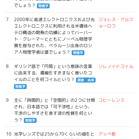
でしょう？
物理学
7
2000年に高速エレクトロニクスおよび光
ジョレス・アルフ
エレクトロニクスに利用される半導体ヘ
ョーロフ
テロ構造の開発の功績によってハーバー
ト・クレーマーとともにノーベル物理学
賞を授与された、ベラルーシ出身のロシ
ア人物理学者は誰でしょう？
物理学
8
ギリシア語で「円筒」という意味の言葉
ソレノイドコイル
に由来する、導線をすきまなく巻いたコ
イルのことを何コイルという？
語源・由来
物理学
9
主に「時間的」と「空間的」の2つに分類
コヒーレンス
され、日本語では「可干渉性」という、
干渉のしやすさを表す波の性質を何とい
う？
物理学
10
光学レンズでは25から70くらいの値をと
アッベ数