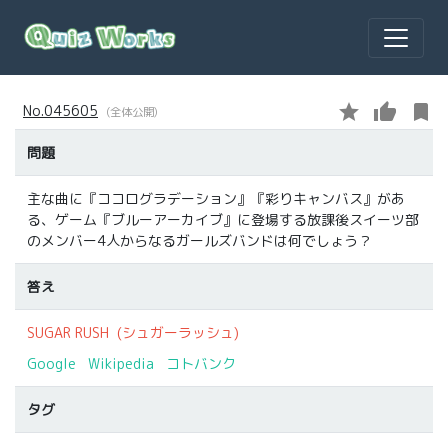
star
thumb_up
bookmark
No.045605
(全体公開)
問題
主な曲に『ココログラデーション』『彩りキャンバス』があ
る、ゲーム『ブルーアーカイブ』に登場する放課後スイーツ部
のメンバー4人からなるガールズバンドは何でしょう？
答え
SUGAR RUSH
(シュガーラッシュ)
Google
Wikipedia
コトバンク
タグ