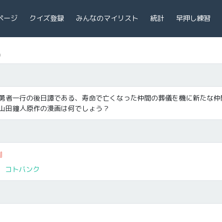
ページ
クイズ登録
みんなのマイリスト
統計
早押し練習
)
勇者一行の後日譚である、寿命で亡くなった仲間の葬儀を機に新たな仲
山田鐘人原作の漫画は何でしょう？
』
コトバンク