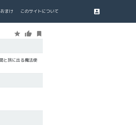
account_box
おまけ
このサイトについて
star
thumb_up
bookmark
間と旅に出る魔法使