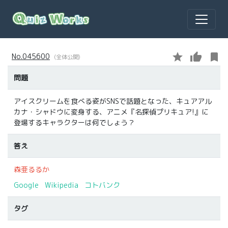
star
thumb_up
bookmark
No.045600
(全体公開)
問題
アイスクリームを食べる姿がSNSで話題となった、キュアアル
カナ・シャドウに変身する、アニメ『名探偵プリキュア!』に
登場するキャラクターは何でしょう？
答え
森亜るるか
Google
Wikipedia
コトバンク
タグ