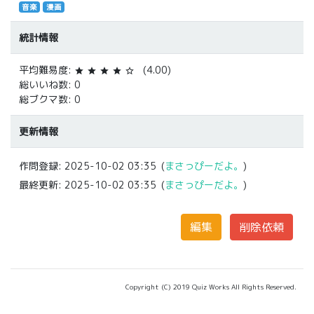
音楽
漫画
統計情報
平均難易度:
(4.00)
star
star
star
star
star_border
総いいね数: 0
総ブクマ数: 0
更新情報
作問登録:
2025-10-02 03:35
(
まさっぴーだよ。
)
最終更新:
2025-10-02 03:35
(
まさっぴーだよ。
)
Copyright (C) 2019 Quiz Works All Rights Reserved.