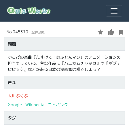
star
thumb_up
bookmark
No.045370
(全体公開)
問題
ゆこぴの楽曲『たすけて！おふとんマン』のアニメーションの
担当もしている、主な作品に『ハニカムチャッカ』や『ポプテ
ピピック』などがある日本の漫画家は誰でしょう？
答え
大川ぶくぶ
Google
Wikipedia
コトバンク
タグ